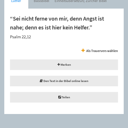
Luther
Basisbibel
Einheitsübersetzung
Zürcher Bibel
“Sei nicht ferne von mir, denn Angst ist
nahe; denn es ist hier kein Helfer.”
Psalm 22,12
Als Trauervers wählen
Merken
Den Text in der Bibel online lesen
Teilen