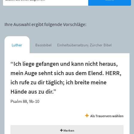
Ihre Auswahl ergibt folgende Vorschläge:
Luther
Basisbibel
Einheitsübersetzung
Zürcher Bibel
“Ich liege gefangen und kann nicht heraus,
mein Auge sehnt sich aus dem Elend. HERR,
ich rufe zu dir täglich; ich breite meine
Hände aus zu dir.”
Psalm 88, 9b-10
Als Trauervers wählen
Merken