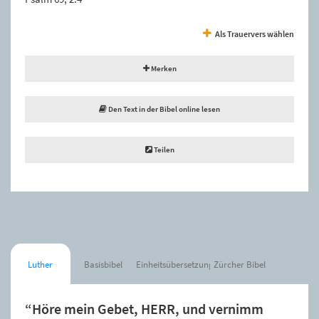
Als Trauervers wählen
Merken
Den Text in der Bibel online lesen
Teilen
Luther
Basisbibel
Einheitsübersetzung
Zürcher Bibel
“Höre mein Gebet, HERR, und vernimm