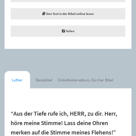
Den Text in der Bibel online lesen
Teilen
Luther
Basisbibel
Einheitsübersetzung
Zürcher Bibel
Der Spruch wurde zur Merkliste hinzugefügt.
“Aus der Tiefe rufe ich, HERR, zu dir. Herr,
höre meine Stimme! Lass deine Ohren
merken auf die Stimme meines Flehens!”