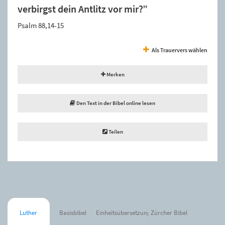
verbirgst dein Antlitz vor mir?”
Psalm 88,14-15
Als Trauervers wählen
Merken
Den Text in der Bibel online lesen
Teilen
Luther
Basisbibel
Einheitsübersetzung
Zürcher Bibel