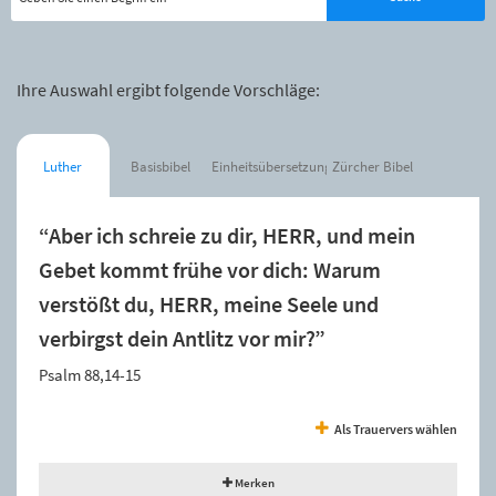
Ihre Auswahl ergibt folgende Vorschläge:
Luther
Basisbibel
Einheitsübersetzung
Zürcher Bibel
“Aber ich schreie zu dir, HERR, und mein
Gebet kommt frühe vor dich: Warum
verstößt du, HERR, meine Seele und
verbirgst dein Antlitz vor mir?”
Psalm 88,14-15
Als Trauervers wählen
Merken