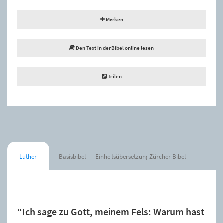
Merken
Den Text in der Bibel online lesen
Teilen
Luther
Basisbibel
Einheitsübersetzung
Zürcher Bibel
Der Spruch wurde zur Merkliste hinzugefügt.
“Ich sage zu Gott, meinem Fels: Warum hast