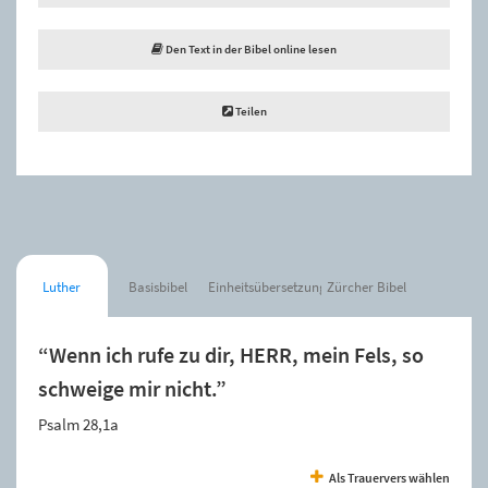
Den Text in der Bibel online lesen
Teilen
Luther
Basisbibel
Einheitsübersetzung
Zürcher Bibel
“Wenn ich rufe zu dir, HERR, mein Fels, so
schweige mir nicht.”
Psalm 28,1a
Als Trauervers wählen