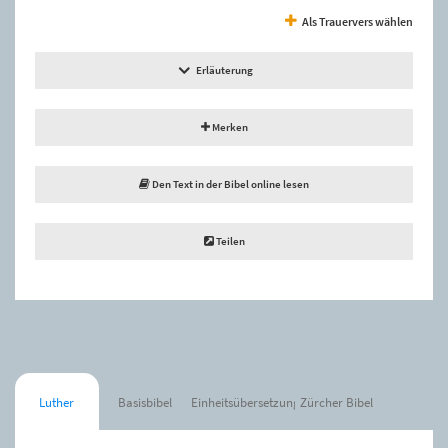
Als Trauervers wählen
Erläuterung
Merken
Den Text in der Bibel online lesen
Teilen
Luther
Basisbibel
Einheitsübersetzung
Zürcher Bibel