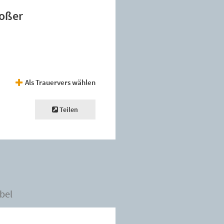
roßer
Als Trauervers wählen
Teilen
bel