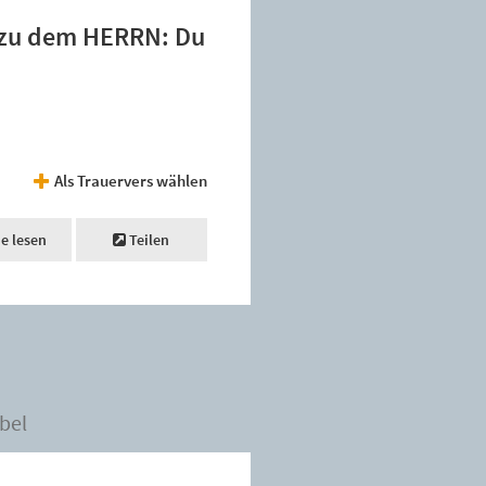
t zu dem HERRN: Du
Als Trauervers wählen
ne lesen
Teilen
bel