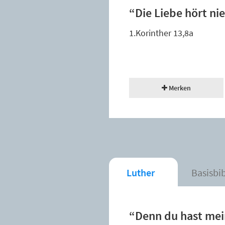
“Die Liebe hört ni
1.Korinther 13,8a
Merken
Luther
Basisbi
“Denn du hast mei