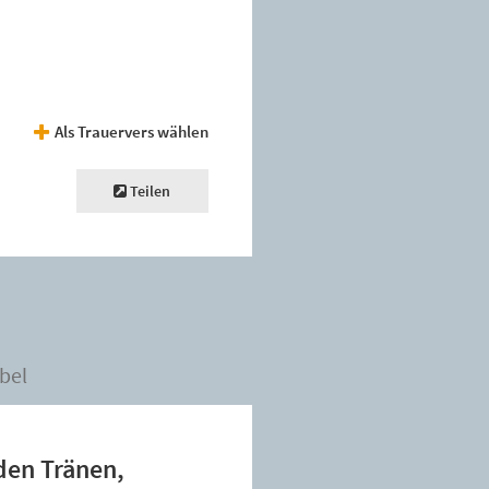
Als Trauervers wählen
Teilen
bel
den Tränen,