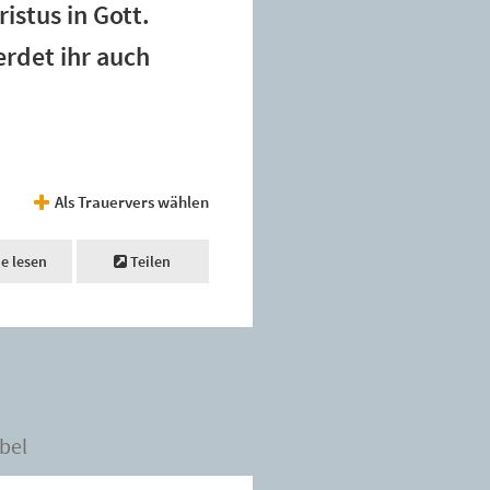
istus in Gott.
erdet ihr auch
Als Trauervers wählen
ne lesen
Teilen
bel