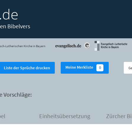
.de
en Bibelvers
sch-Lutherischen Kirche in Bayern
Meine Merkliste
0
Liste der Sprüche drucken
e Vorschläge:
bel
Einheitsübersetzung
Zürcher Bi