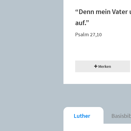
“Denn mein Vater 
auf.”
Psalm 27,10
Merken
Luther
Basisbi