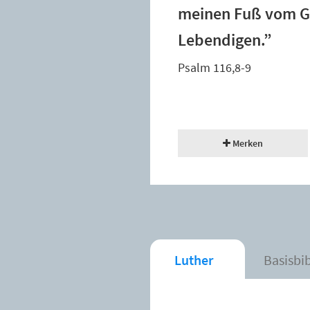
meinen Fuß vom Gl
Lebendigen.”
Psalm 116,8-9
Merken
Luther
Basisbi