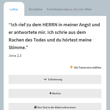
Luther
Basisbibel
Einheitsübersetzung
Zürcher Bibel
“Ich rief zu dem HERRN in meiner Angst und
er antwortete mir. Ich schrie aus dem
Rachen des Todes und du hörtest meine
Stimme.”
Jona 2,3
Als Trauervers wählen
Erläuterung
Merken
Den Text in der Bibel online lesen