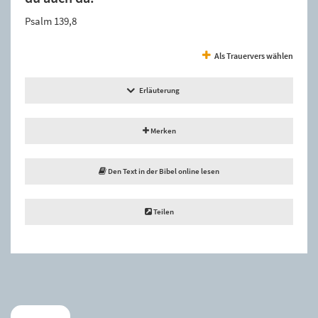
Psalm 139,8
Als Trauervers wählen
Erläuterung
Merken
Den Text in der Bibel online lesen
Teilen