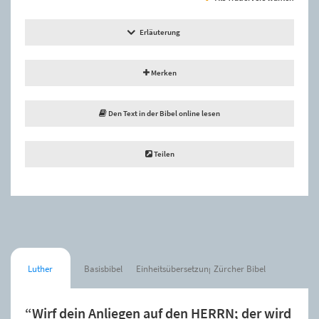
Erläuterung
Merken
Den Text in der Bibel online lesen
Teilen
Luther
Basisbibel
Einheitsübersetzung
Zürcher Bibel
“Wirf dein Anliegen auf den HERRN; der wird