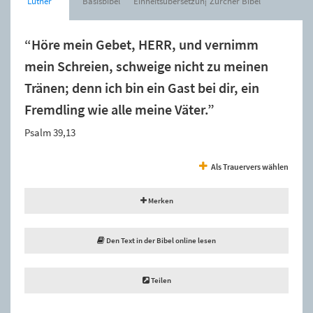
Luther
Basisbibel
Einheitsübersetzung
Zürcher Bibel
“Höre mein Gebet, HERR, und vernimm
mein Schreien, schweige nicht zu meinen
Tränen; denn ich bin ein Gast bei dir, ein
Fremdling wie alle meine Väter.”
Psalm 39,13
Als Trauervers wählen
Merken
Den Text in der Bibel online lesen
Teilen