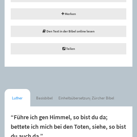
Merken
Den Text in der Bibel online lesen
Teilen
Luther
Basisbibel
Einheitsübersetzung
Zürcher Bibel
“Führe ich gen Himmel, so bist du da;
bettete ich mich bei den Toten, siehe, so bist
du auch da.”