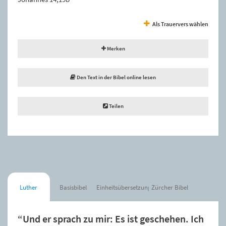
Als Trauervers wählen
Merken
Den Text in der Bibel online lesen
Teilen
Luther
Basisbibel
Einheitsübersetzung
Zürcher Bibel
“Und er sprach zu mir: Es ist geschehen. Ich