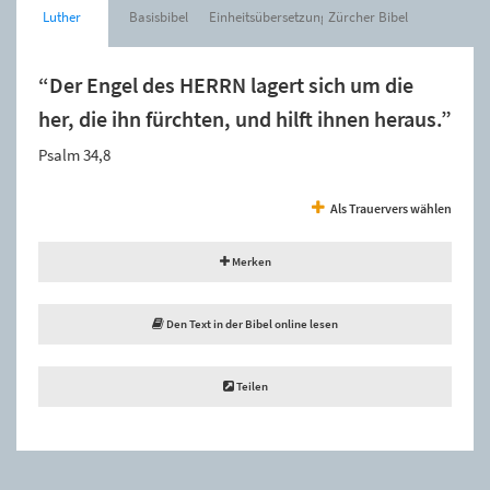
Luther
Basisbibel
Einheitsübersetzung
Zürcher Bibel
“Der Engel des HERRN lagert sich um die
her, die ihn fürchten, und hilft ihnen heraus.”
Psalm 34,8
Als Trauervers wählen
Merken
Den Text in der Bibel online lesen
Teilen