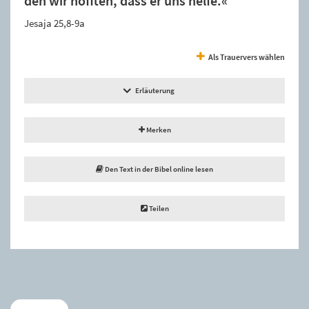
den wir hofften, dass er uns helfe.«”
Jesaja 25,8-9a
Als Trauervers wählen
Erläuterung
Merken
Den Text in der Bibel online lesen
Teilen