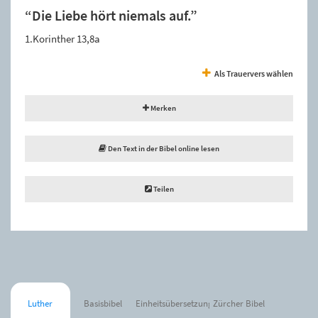
“Die Liebe hört niemals auf.”
1.Korinther 13,8a
Als Trauervers wählen
Merken
Den Text in der Bibel online lesen
Teilen
Luther
Basisbibel
Einheitsübersetzung
Zürcher Bibel