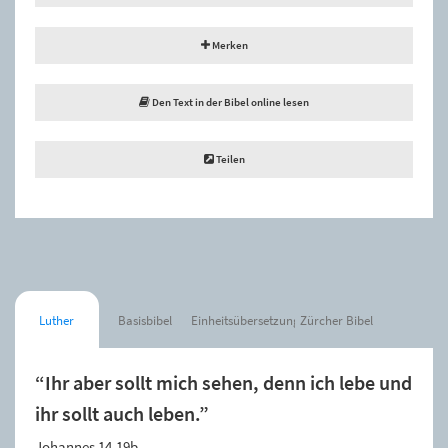
Merken
Den Text in der Bibel online lesen
Teilen
Luther
Basisbibel
Einheitsübersetzung
Zürcher Bibel
“Ihr aber sollt mich sehen, denn ich lebe und
ihr sollt auch leben.”
Johannes 14,19b