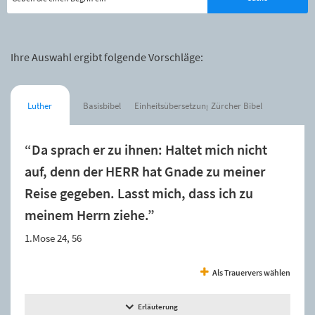
Ihre Auswahl ergibt folgende Vorschläge:
Luther
Basisbibel
Einheitsübersetzung
Zürcher Bibel
“Da sprach er zu ihnen: Haltet mich nicht
auf, denn der HERR hat Gnade zu meiner
Reise gegeben. Lasst mich, dass ich zu
meinem Herrn ziehe.”
1.Mose 24, 56
Als Trauervers wählen
Erläuterung