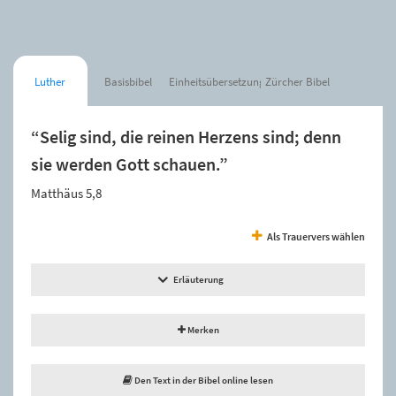
Luther
Basisbibel
Einheitsübersetzung
Zürcher Bibel
“Selig sind, die reinen Herzens sind; denn
sie werden Gott schauen.”
Matthäus 5,8
Als Trauervers wählen
Erläuterung
Merken
Den Text in der Bibel online lesen