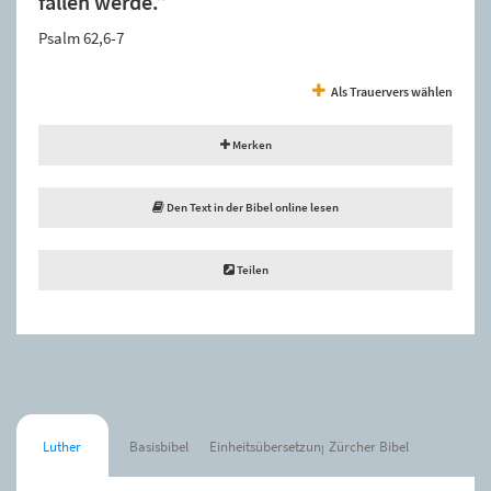
fallen werde.”
Psalm 62,6-7
Als Trauervers wählen
Merken
Den Text in der Bibel online lesen
Teilen
Luther
Basisbibel
Einheitsübersetzung
Zürcher Bibel