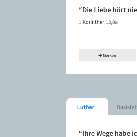
“Die Liebe hört ni
1.Korinther 13,8a
Merken
Luther
Basisbi
“Ihre Wege habe ich