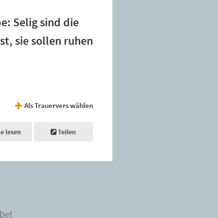
: Selig sind die
st, sie sollen ruhen
Als Trauervers wählen
ne lesen
Teilen
bel