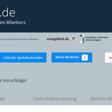
.de
en Bibelvers
sch-Lutherischen Kirche in Bayern
Meine Merkliste
1
Liste der Sprüche drucken
e Vorschläge:
bel
Einheitsübersetzung
Zürcher Bi