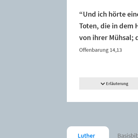
“Und ich hörte ein
Toten, die in dem H
von ihrer Mühsal; 
Offenbarung 14,13
Erläuterung
Luther
Basisbi