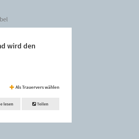
bel
nd wird den
Als Trauervers wählen
ne lesen
Teilen