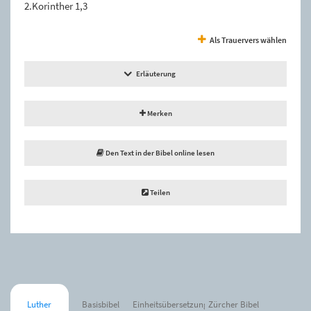
2.Korinther 1,3
Als Trauervers wählen
Erläuterung
Merken
Den Text in der Bibel online lesen
Teilen
Luther
Basisbibel
Einheitsübersetzung
Zürcher Bibel