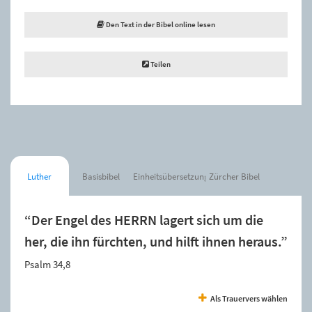
Den Text in der Bibel online lesen
Teilen
Luther
Basisbibel
Einheitsübersetzung
Zürcher Bibel
“Der Engel des HERRN lagert sich um die
her, die ihn fürchten, und hilft ihnen heraus.”
Psalm 34,8
Als Trauervers wählen