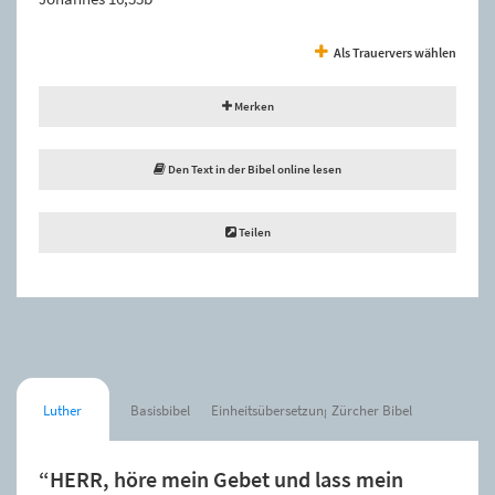
Als Trauervers wählen
Merken
Den Text in der Bibel online lesen
Teilen
Luther
Basisbibel
Einheitsübersetzung
Zürcher Bibel
“HERR, höre mein Gebet und lass mein