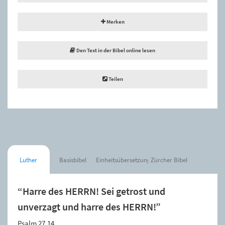
Merken
Den Text in der Bibel online lesen
Teilen
Luther
Basisbibel
Einheitsübersetzung
Zürcher Bibel
“Harre des HERRN! Sei getrost und
unverzagt und harre des HERRN!”
Psalm 27,14