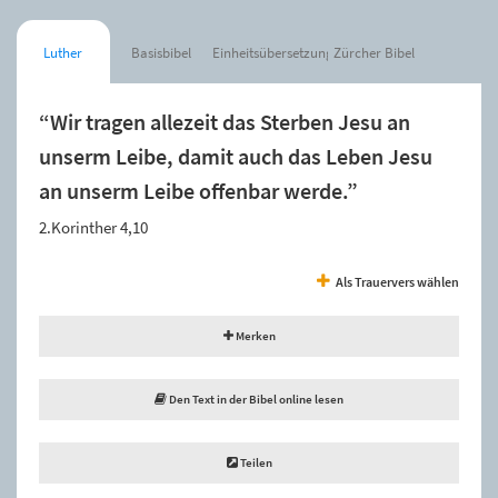
Luther
Basisbibel
Einheitsübersetzung
Zürcher Bibel
“Wir tragen allezeit das Sterben Jesu an
unserm Leibe, damit auch das Leben Jesu
an unserm Leibe offenbar werde.”
2.Korinther 4,10
Als Trauervers wählen
Merken
Den Text in der Bibel online lesen
Teilen