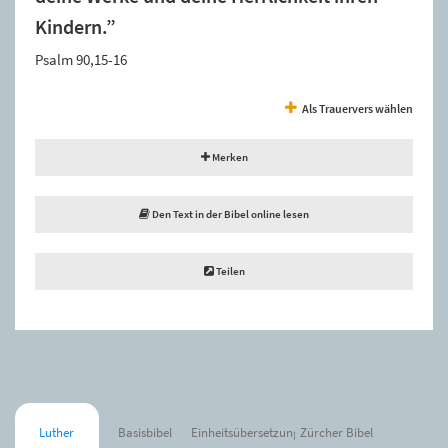
Kindern.”
Psalm 90,15-16
Als Trauervers wählen
Merken
Den Text in der Bibel online lesen
Teilen
Luther
Basisbibel
Einheitsübersetzung
Zürcher Bibel