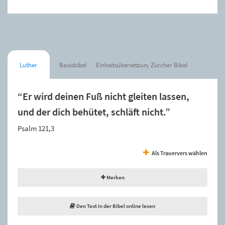
Luther
Basisbibel
Einheitsübersetzung
Zürcher Bibel
“Er wird deinen Fuß nicht gleiten lassen,
und der dich behütet, schläft nicht.”
Psalm 121,3
Als Trauervers wählen
Merken
Den Text in der Bibel online lesen