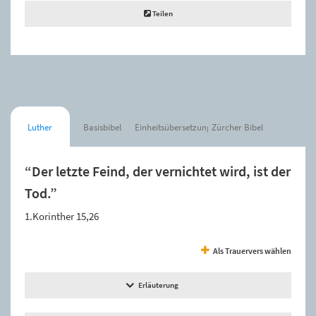
Teilen
Luther
Basisbibel
Einheitsübersetzung
Zürcher Bibel
“Der letzte Feind, der vernichtet wird, ist der
Tod.”
1.Korinther 15,26
Als Trauervers wählen
Erläuterung