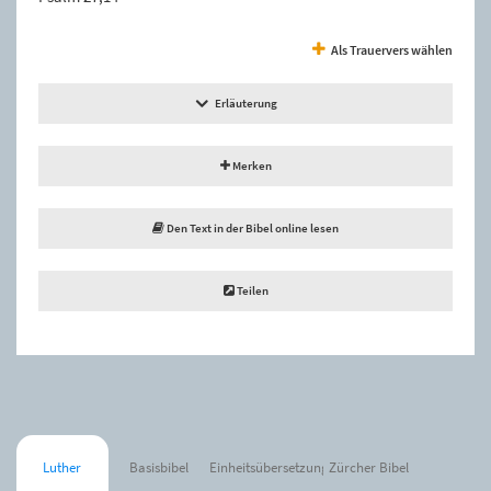
Als Trauervers wählen
Erläuterung
Merken
Den Text in der Bibel online lesen
Teilen
Luther
Basisbibel
Einheitsübersetzung
Zürcher Bibel