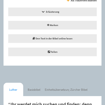
Als Trauervers wählen
Erläuterung
Merken
Den Text in der Bibel online lesen
Teilen
Luther
Basisbibel
Einheitsübersetzung
Zürcher Bibel
“Ihr werdet mich suchen und finden; denn