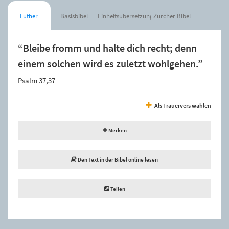
Luther
Basisbibel
Einheitsübersetzung
Zürcher Bibel
“Bleibe fromm und halte dich recht; denn
einem solchen wird es zuletzt wohlgehen.”
Psalm 37,37
Als Trauervers wählen
Merken
Den Text in der Bibel online lesen
Teilen