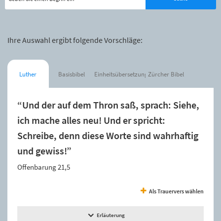
Ihre Auswahl ergibt folgende Vorschläge:
Luther
Basisbibel
Einheitsübersetzung
Zürcher Bibel
“Und der auf dem Thron saß, sprach: Siehe,
ich mache alles neu! Und er spricht:
Schreibe, denn diese Worte sind wahrhaftig
und gewiss!”
Offenbarung 21,5
Als Trauervers wählen
Erläuterung