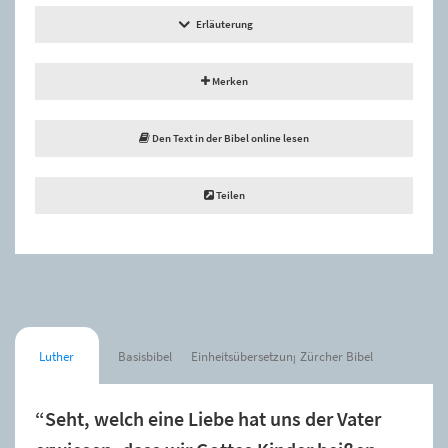
Erläuterung
Merken
Den Text in der Bibel online lesen
Teilen
Luther
Basisbibel
Einheitsübersetzung
Zürcher Bibel
“Seht, welch eine Liebe hat uns der Vater