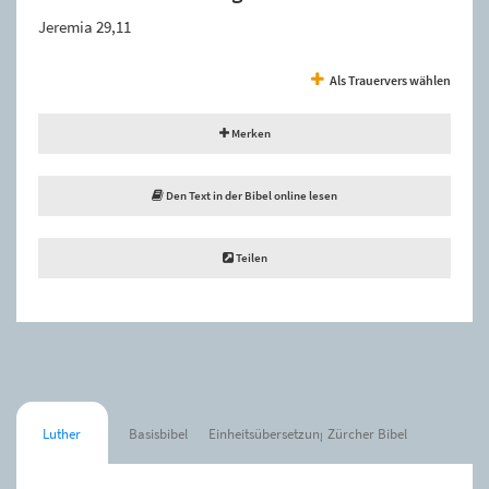
Jeremia 29,11
Als Trauervers wählen
Merken
Den Text in der Bibel online lesen
Teilen
Luther
Basisbibel
Einheitsübersetzung
Zürcher Bibel