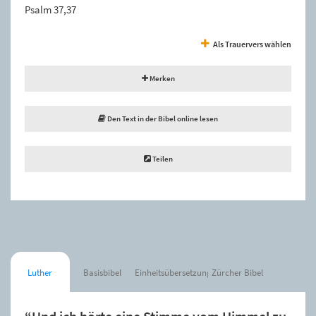
Psalm 37,37
Als Trauervers wählen
Merken
Den Text in der Bibel online lesen
Teilen
Luther
Basisbibel
Einheitsübersetzung
Zürcher Bibel