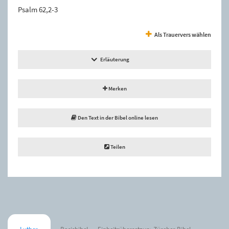
Psalm 62,2-3
Als Trauervers wählen
Erläuterung
Merken
Den Text in der Bibel online lesen
Teilen