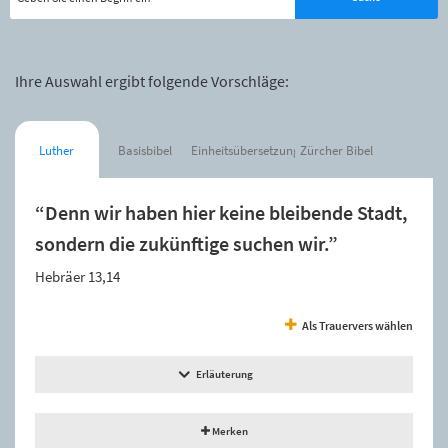
Ihre Auswahl ergibt folgende Vorschläge:
Luther
Basisbibel
Einheitsübersetzung
Zürcher Bibel
“Denn wir haben hier keine bleibende Stadt,
sondern die zukünftige suchen wir.”
Hebräer 13,14
Als Trauervers wählen
Erläuterung
Merken