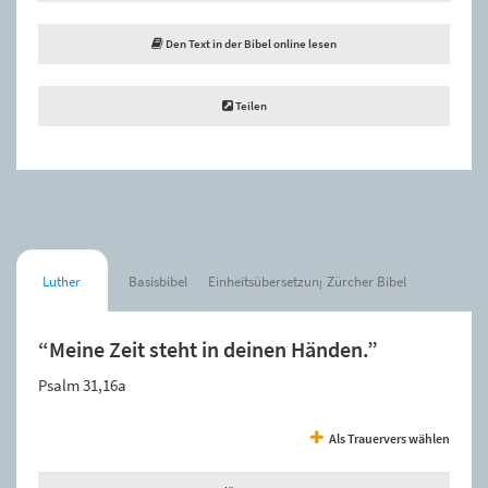
Den Text in der Bibel online lesen
Teilen
Luther
Basisbibel
Einheitsübersetzung
Zürcher Bibel
“Meine Zeit steht in deinen Händen.”
Psalm 31,16a
Als Trauervers wählen