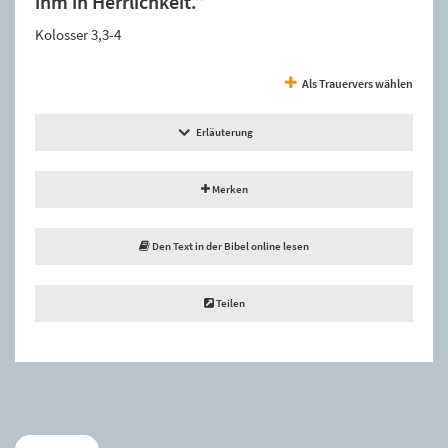
ihm in Herrlichkeit.”
Kolosser 3,3-4
Als Trauervers wählen
Erläuterung
Merken
Den Text in der Bibel online lesen
Teilen