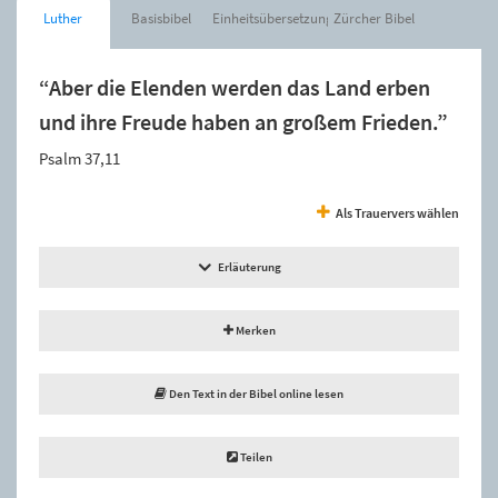
Luther
Basisbibel
Einheitsübersetzung
Zürcher Bibel
“Aber die Elenden werden das Land erben
und ihre Freude haben an großem Frieden.”
Psalm 37,11
Als Trauervers wählen
Erläuterung
Merken
Den Text in der Bibel online lesen
Teilen