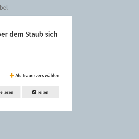
bel
über dem Staub sich
Als Trauervers wählen
ne lesen
Teilen