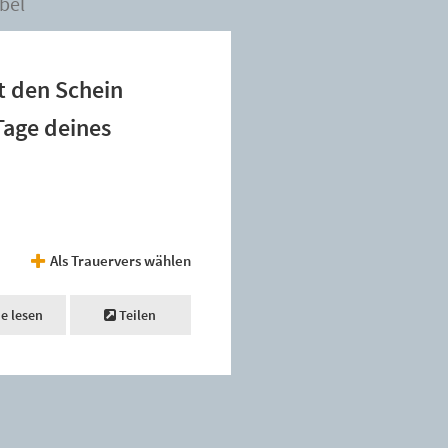
bel
t den Schein
Tage deines
Als Trauervers wählen
ne lesen
Teilen