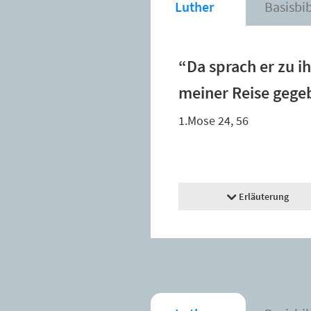
Luther
Basisbi
“Da sprach er zu i
meiner Reise gegeb
1.Mose 24, 56
Erläuterung