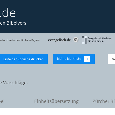
.de
en Bibelvers
sch-Lutherischen Kirche in Bayern
Meine Merkliste
1
Liste der Sprüche drucken
e Vorschläge:
bel
Einheitsübersetzung
Zürcher Bi