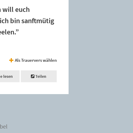
 will euch
ich bin sanftmütig
eelen.”
Als Trauervers wählen
ne lesen
Teilen
bel