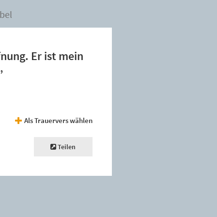
bel
fnung. Er ist mein
”
Als Trauervers wählen
Teilen