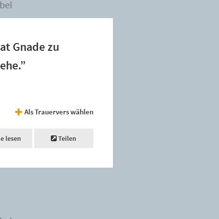
bel
hat Gnade zu
iehe.”
Als Trauervers wählen
ne lesen
Teilen