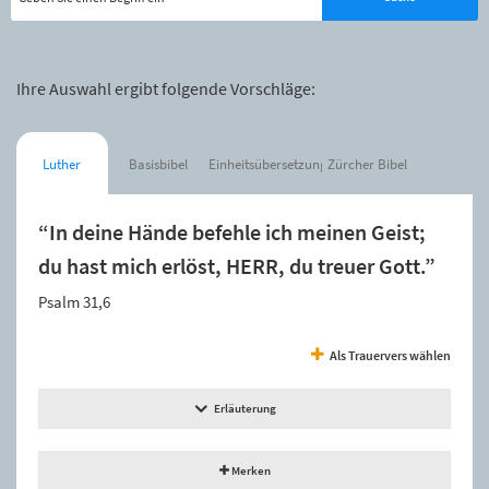
Ihre Auswahl ergibt folgende Vorschläge:
Luther
Basisbibel
Einheitsübersetzung
Zürcher Bibel
“In deine Hände befehle ich meinen Geist;
du hast mich erlöst, HERR, du treuer Gott.”
Psalm 31,6
Als Trauervers wählen
Erläuterung
Merken