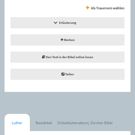
Als Trauervers wählen
Erläuterung
Merken
Den Text in der Bibel online lesen
Teilen
Luther
Basisbibel
Einheitsübersetzung
Zürcher Bibel