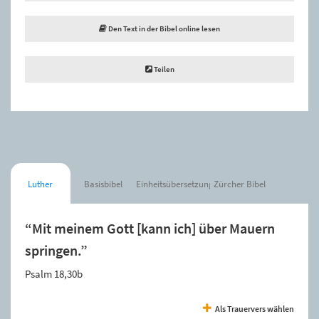
Den Text in der Bibel online lesen
Teilen
Luther
Basisbibel
Einheitsübersetzung
Zürcher Bibel
“Mit meinem Gott [kann ich] über Mauern
springen.”
Psalm 18,30b
Als Trauervers wählen