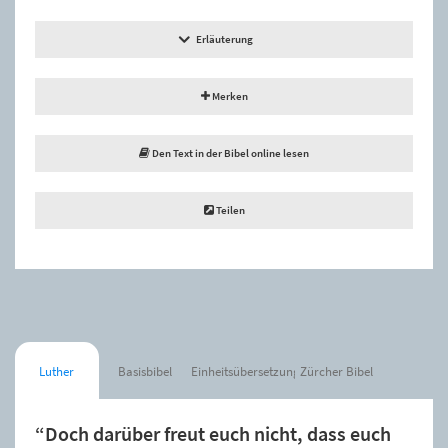
Erläuterung
Merken
Den Text in der Bibel online lesen
Teilen
Luther
Basisbibel
Einheitsübersetzung
Zürcher Bibel
“Doch darüber freut euch nicht, dass euch