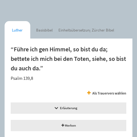
Luther
Basisbibel
Einheitsübersetzung
Zürcher Bibel
“Führe ich gen Himmel, so bist du da;
bettete ich mich bei den Toten, siehe, so bist
du auch da.”
Psalm 139,8
Als Trauervers wählen
Erläuterung
Merken