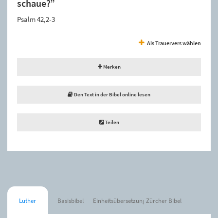
schaue?”
Psalm 42,2-3
Als Trauervers wählen
Merken
Den Text in der Bibel online lesen
Teilen
Luther
Basisbibel
Einheitsübersetzung
Zürcher Bibel