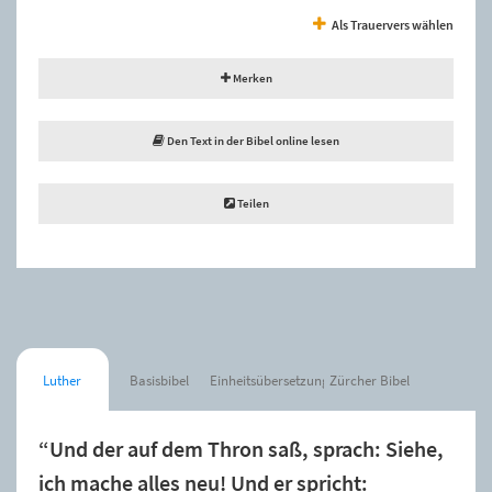
Als Trauervers wählen
Merken
Den Text in der Bibel online lesen
Teilen
Luther
Basisbibel
Einheitsübersetzung
Zürcher Bibel
“Und der auf dem Thron saß, sprach: Siehe,
ich mache alles neu! Und er spricht: