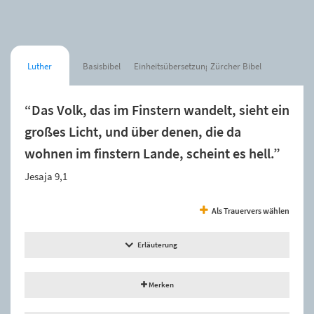
Luther
Basisbibel
Einheitsübersetzung
Zürcher Bibel
“Das Volk, das im Finstern wandelt, sieht ein
großes Licht, und über denen, die da
wohnen im finstern Lande, scheint es hell.”
Jesaja 9,1
Als Trauervers wählen
Erläuterung
Merken