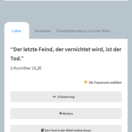
Luther
Basisbibel
Einheitsübersetzung
Zürcher Bibel
“Der letzte Feind, der vernichtet wird, ist der
Tod.”
1.Korinther 15,26
Als Trauervers wählen
Erläuterung
Merken
Den Text in der Bibel online lesen