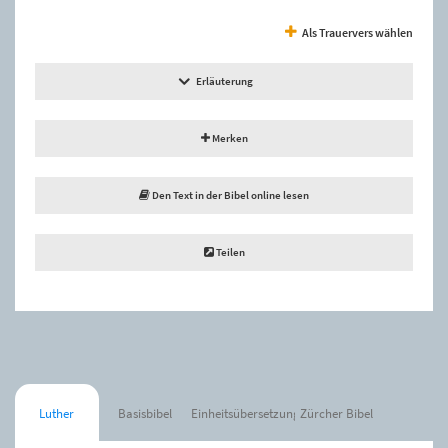
Als Trauervers wählen
Erläuterung
Merken
Den Text in der Bibel online lesen
Teilen
Luther
Basisbibel
Einheitsübersetzung
Zürcher Bibel