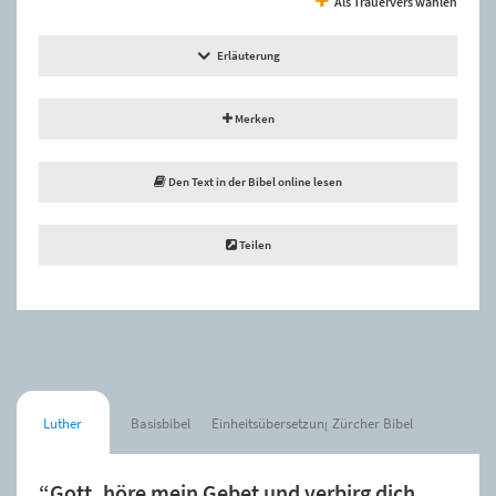
Als Trauervers wählen
Erläuterung
Merken
Den Text in der Bibel online lesen
Teilen
Luther
Basisbibel
Einheitsübersetzung
Zürcher Bibel
“Gott, höre mein Gebet und verbirg dich