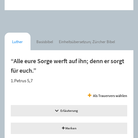
Luther
Basisbibel
Einheitsübersetzung
Zürcher Bibel
“Alle eure Sorge werft auf ihn; denn er sorgt
für euch.”
1.Petrus 5,7
Als Trauervers wählen
Erläuterung
Merken