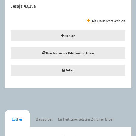
Jesaja 43,19a
Als Trauervers wählen
Merken
Den Text in der Bibel online lesen
Teilen
Luther
Basisbibel
Einheitsübersetzung
Zürcher Bibel