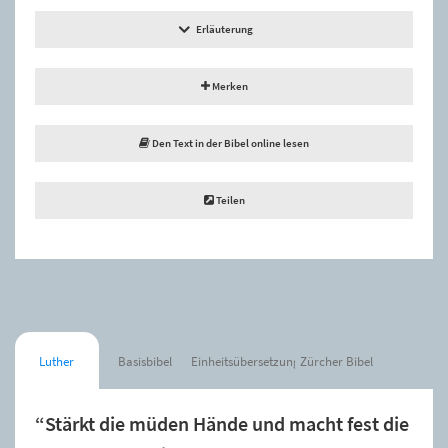
Erläuterung
Merken
Den Text in der Bibel online lesen
Teilen
Luther
Basisbibel
Einheitsübersetzung
Zürcher Bibel
“Stärkt die müden Hände und macht fest die