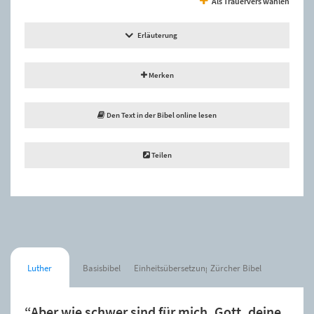
Als Trauervers wählen
Erläuterung
Merken
Den Text in der Bibel online lesen
Teilen
Luther
Basisbibel
Einheitsübersetzung
Zürcher Bibel
“Aber wie schwer sind für mich, Gott, deine