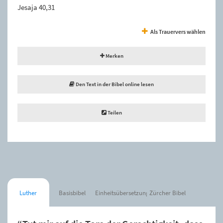
Jesaja 40,31
Als Trauervers wählen
Merken
Den Text in der Bibel online lesen
Teilen
Luther
Basisbibel
Einheitsübersetzung
Zürcher Bibel