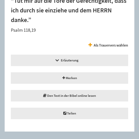
“Tut mir auf die Tore der Gerechtigkeit, dass
ich durch sie einziehe und dem HERRN
danke.”
Psalm 118,19
Als Trauervers wählen
Erläuterung
Merken
Den Text in der Bibel online lesen
Teilen