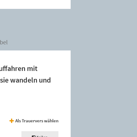
bel
uffahren mit
s sie wandeln und
Als Trauervers wählen