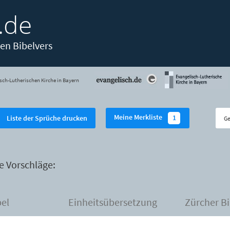
.de
en Bibelvers
sch-Lutherischen Kirche in Bayern
Meine Merkliste
1
Liste der Sprüche drucken
e Vorschläge:
bel
Einheitsübersetzung
Zürcher Bi