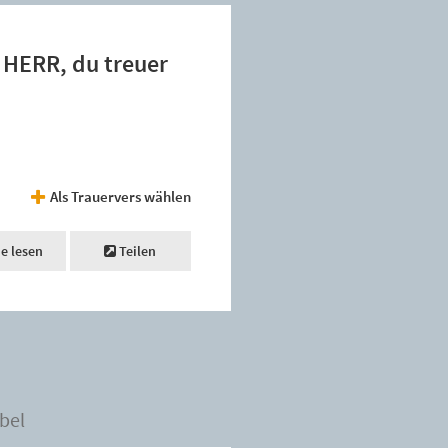
, HERR, du treuer
Als Trauervers wählen
ne lesen
Teilen
bel