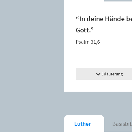
“In deine Hände be
Gott.”
Psalm 31,6
Erläuterung
Luther
Basisbi