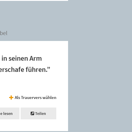
bel
 in seinen Arm
rschafe führen.”
Als Trauervers wählen
ne lesen
Teilen