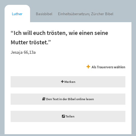
Luther
Basisbibel
Einheitsübersetzung
Zürcher Bibel
“Ich will euch trösten, wie einen seine
Mutter tröstet.”
Jesaja 66,13a
Als Trauervers wählen
Merken
Den Text in der Bibel online lesen
Teilen