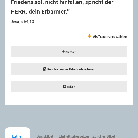
Friedens soll nicht hinfallen, spricht der
HERR, dein Erbarmer.”
Jesaja 54,10
Als Trauervers wählen
Merken
Den Text in der Bibel online lesen
Teilen
Luther
Basisbibel
Einheitsübersetzung
Zürcher Bibel