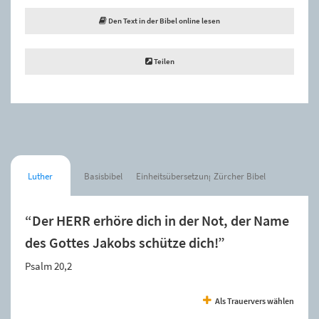
Den Text in der Bibel online lesen
Teilen
Luther
Basisbibel
Einheitsübersetzung
Zürcher Bibel
“Der HERR erhöre dich in der Not, der Name
des Gottes Jakobs schütze dich!”
Psalm 20,2
Als Trauervers wählen