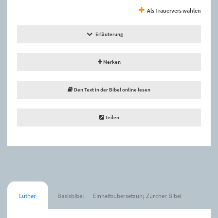
Als Trauervers wählen
Erläuterung
Merken
Den Text in der Bibel online lesen
Teilen
Luther
Basisbibel
Einheitsübersetzung
Zürcher Bibel