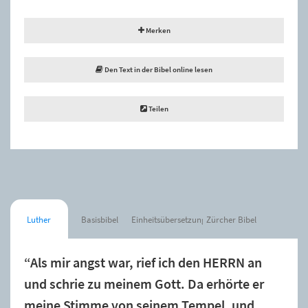
Merken
Den Text in der Bibel online lesen
Teilen
Luther
Basisbibel
Einheitsübersetzung
Zürcher Bibel
“Als mir angst war, rief ich den HERRN an
und schrie zu meinem Gott. Da erhörte er
meine Stimme von seinem Tempel, und