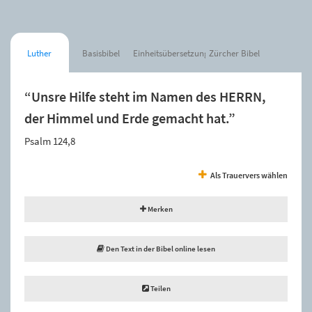
Luther
Basisbibel
Einheitsübersetzung
Zürcher Bibel
“Unsre Hilfe steht im Namen des HERRN,
der Himmel und Erde gemacht hat.”
Psalm 124,8
Als Trauervers wählen
Merken
Den Text in der Bibel online lesen
Teilen