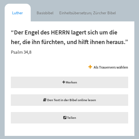
Luther
Basisbibel
Einheitsübersetzung
Zürcher Bibel
“Der Engel des HERRN lagert sich um die
her, die ihn fürchten, und hilft ihnen heraus.”
Psalm 34,8
Als Trauervers wählen
Merken
Den Text in der Bibel online lesen
Teilen