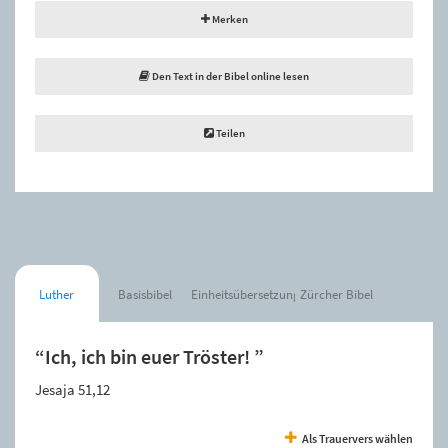
Merken
Den Text in der Bibel online lesen
Teilen
Luther
Basisbibel
Einheitsübersetzung
Zürcher Bibel
“Ich, ich bin euer Tröster! ”
Jesaja 51,12
Als Trauervers wählen