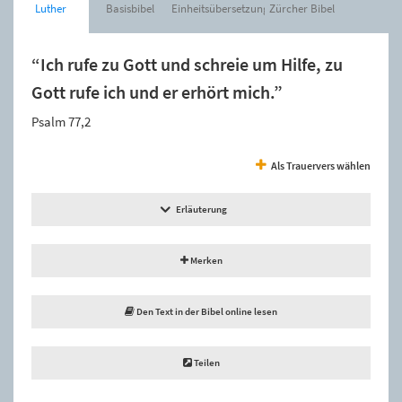
Luther
Basisbibel
Einheitsübersetzung
Zürcher Bibel
“Ich rufe zu Gott und schreie um Hilfe, zu
Gott rufe ich und er erhört mich.”
Psalm 77,2
Als Trauervers wählen
Erläuterung
Merken
Den Text in der Bibel online lesen
Teilen