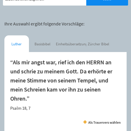
Ihre Auswahl ergibt folgende Vorschläge:
Luther
Basisbibel
Einheitsübersetzung
Zürcher Bibel
“Als mir angst war, rief ich den HERRN an
und schrie zu meinem Gott. Da erhörte er
meine Stimme von seinem Tempel, und
mein Schreien kam vor ihn zu seinen
Ohren.”
Psalm 18, 7
Als Trauervers wählen