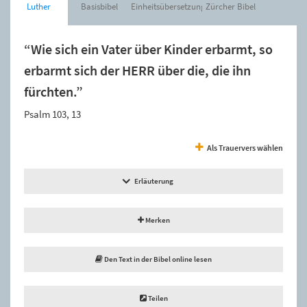
Luther
Basisbibel
Einheitsübersetzung
Zürcher Bibel
“Wie sich ein Vater über Kinder erbarmt, so
erbarmt sich der HERR über die, die ihn
fürchten.”
Psalm 103, 13
Als Trauervers wählen
Erläuterung
Merken
Den Text in der Bibel online lesen
Teilen