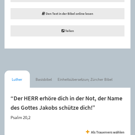
Den Text in der Bibel online lesen
Teilen
Luther
Basisbibel
Einheitsübersetzung
Zürcher Bibel
“Der HERR erhöre dich in der Not, der Name
des Gottes Jakobs schütze dich!”
Psalm 20,2
Als Trauervers wählen