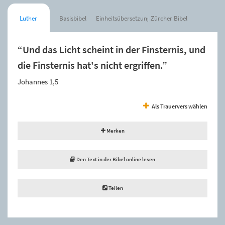
Luther
Basisbibel
Einheitsübersetzung
Zürcher Bibel
“Und das Licht scheint in der Finsternis, und
die Finsternis hat's nicht ergriffen.”
Johannes 1,5
Als Trauervers wählen
Merken
Den Text in der Bibel online lesen
Teilen