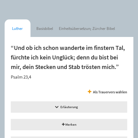
Luther
Basisbibel
Einheitsübersetzung
Zürcher Bibel
“Und ob ich schon wanderte im finstern Tal,
fürchte ich kein Unglück; denn du bist bei
mir, dein Stecken und Stab trösten mich.”
Psalm 23,4
Als Trauervers wählen
Erläuterung
Merken