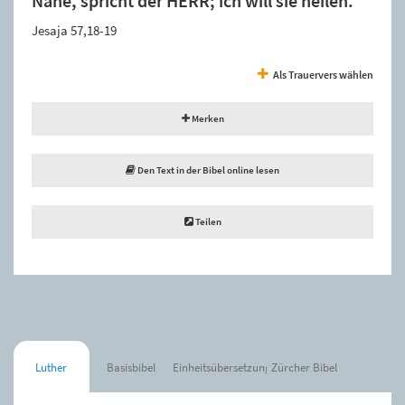
Nähe, spricht der HERR; ich will sie heilen.”
Jesaja 57,18-19
Als Trauervers wählen
Merken
Den Text in der Bibel online lesen
Teilen
Luther
Basisbibel
Einheitsübersetzung
Zürcher Bibel