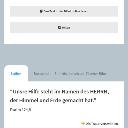
Den Text in der Bibel online lesen
Teilen
Luther
Basisbibel
Einheitsübersetzung
Zürcher Bibel
“Unsre Hilfe steht im Namen des HERRN,
der Himmel und Erde gemacht hat.”
Psalm 124,8
Als Trauervers wählen