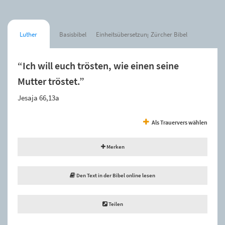
Luther
Basisbibel
Einheitsübersetzung
Zürcher Bibel
“Ich will euch trösten, wie einen seine
Mutter tröstet.”
Jesaja 66,13a
Als Trauervers wählen
Merken
Den Text in der Bibel online lesen
Teilen