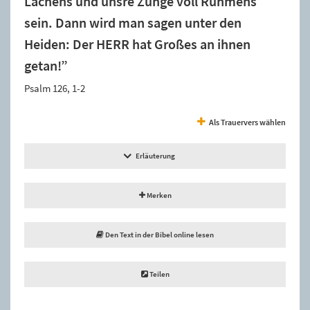
Lachens und unsre Zunge voll Rühmens
sein. Dann wird man sagen unter den
Heiden: Der HERR hat Großes an ihnen
getan!”
Psalm 126, 1-2
Als Trauervers wählen
Erläuterung
Merken
Den Text in der Bibel online lesen
Teilen