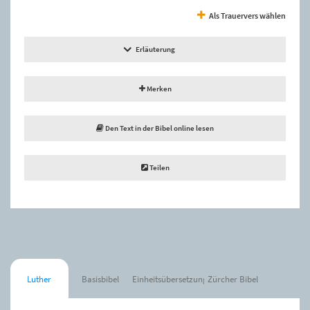
Als Trauervers wählen
Erläuterung
Merken
Den Text in der Bibel online lesen
Teilen
Luther
Basisbibel
Einheitsübersetzung
Zürcher Bibel