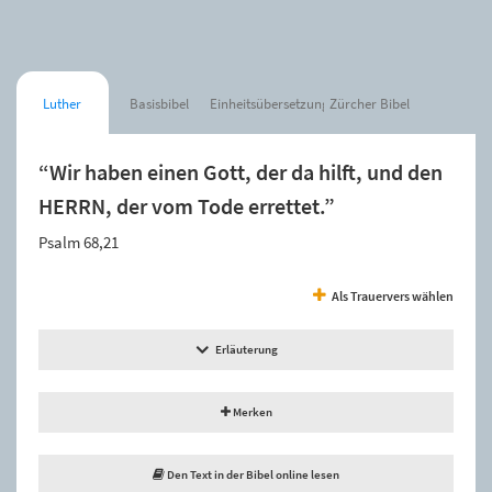
Luther
Basisbibel
Einheitsübersetzung
Zürcher Bibel
“Wir haben einen Gott, der da hilft, und den
HERRN, der vom Tode errettet.”
Psalm 68,21
Als Trauervers wählen
Erläuterung
Merken
Den Text in der Bibel online lesen