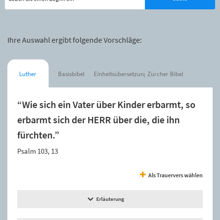
Ihre Auswahl ergibt folgende Vorschläge:
Luther
Basisbibel
Einheitsübersetzung
Zürcher Bibel
“Wie sich ein Vater über Kinder erbarmt, so
erbarmt sich der HERR über die, die ihn
fürchten.”
Psalm 103, 13
Als Trauervers wählen
Erläuterung