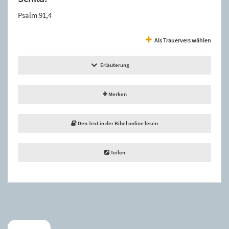
Psalm 91,4
Als Trauervers wählen
Erläuterung
Merken
Den Text in der Bibel online lesen
Teilen