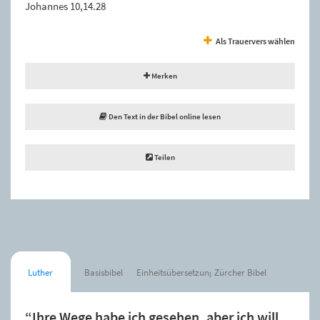
Johannes 10,14.28
Als Trauervers wählen
Merken
Den Text in der Bibel online lesen
Teilen
Luther
Basisbibel
Einheitsübersetzung
Zürcher Bibel
“Ihre Wege habe ich gesehen, aber ich will