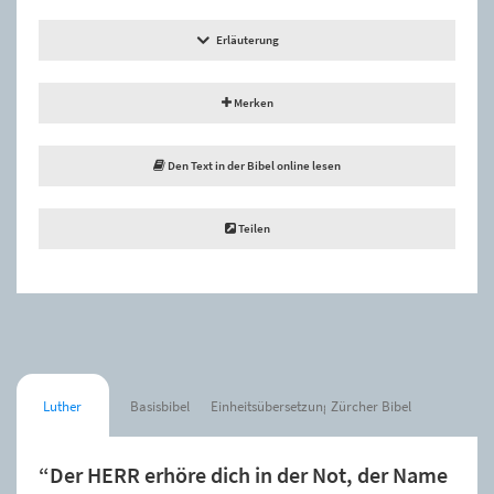
Erläuterung
Merken
Den Text in der Bibel online lesen
Teilen
Luther
Basisbibel
Einheitsübersetzung
Zürcher Bibel
“Der HERR erhöre dich in der Not, der Name