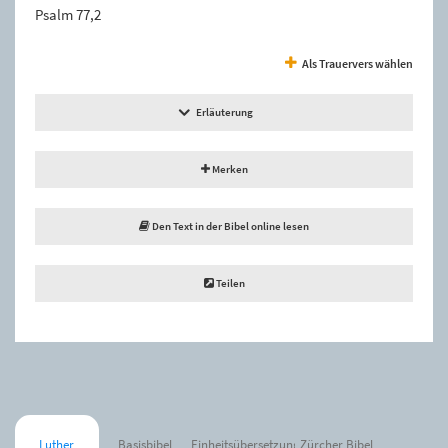
Psalm 77,2
Als Trauervers wählen
Erläuterung
Merken
Den Text in der Bibel online lesen
Teilen
Luther
Basisbibel
Einheitsübersetzung
Zürcher Bibel