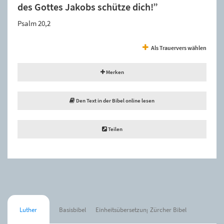
des Gottes Jakobs schütze dich!”
Psalm 20,2
Als Trauervers wählen
Merken
Den Text in der Bibel online lesen
Teilen
Luther
Basisbibel
Einheitsübersetzung
Zürcher Bibel