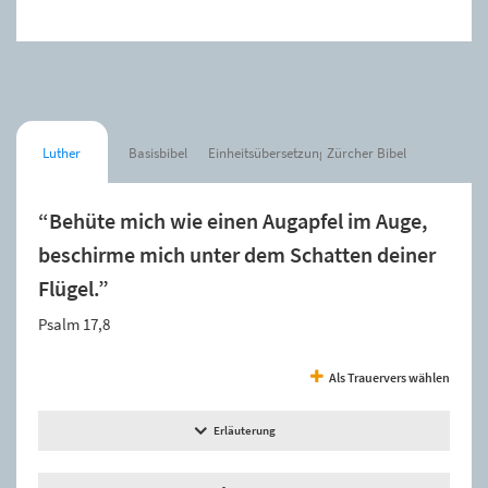
Luther
Basisbibel
Einheitsübersetzung
Zürcher Bibel
“Behüte mich wie einen Augapfel im Auge,
beschirme mich unter dem Schatten deiner
Flügel.”
Psalm 17,8
Als Trauervers wählen
Erläuterung