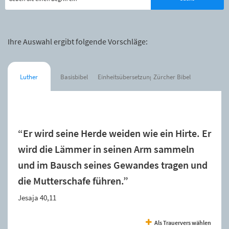
Ihre Auswahl ergibt folgende Vorschläge:
Luther
Basisbibel
Einheitsübersetzung
Zürcher Bibel
Der Spruch wurde zur Merkliste hinzugefügt.
“Er wird seine Herde weiden wie ein Hirte. Er
wird die Lämmer in seinen Arm sammeln
und im Bausch seines Gewandes tragen und
die Mutterschafe führen.”
Jesaja 40,11
Als Trauervers wählen