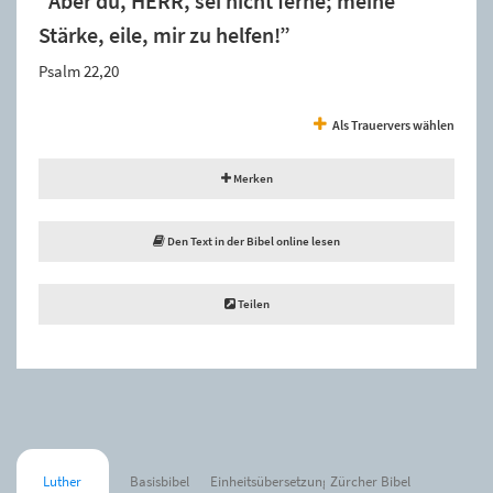
“Aber du, HERR, sei nicht ferne; meine
Stärke, eile, mir zu helfen!”
Psalm 22,20
Als Trauervers wählen
Merken
Den Text in der Bibel online lesen
Teilen
Luther
Basisbibel
Einheitsübersetzung
Zürcher Bibel