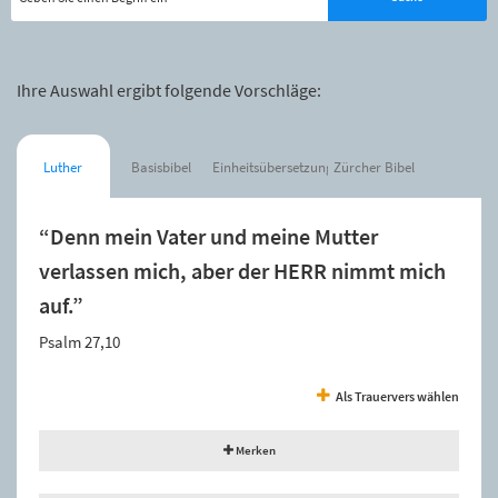
Ihre Auswahl ergibt folgende Vorschläge:
Luther
Basisbibel
Einheitsübersetzung
Zürcher Bibel
“Denn mein Vater und meine Mutter
verlassen mich, aber der HERR nimmt mich
auf.”
Psalm 27,10
Als Trauervers wählen
Merken