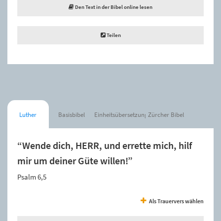
Den Text in der Bibel online lesen
Teilen
Luther
Basisbibel
Einheitsübersetzung
Zürcher Bibel
“Wende dich, HERR, und errette mich, hilf
mir um deiner Güte willen!”
Psalm 6,5
Als Trauervers wählen