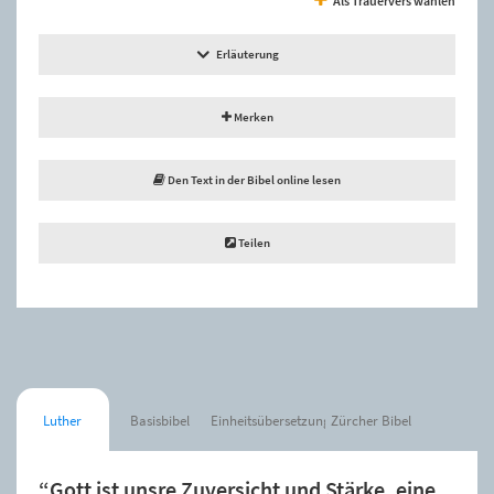
Erläuterung
Merken
Den Text in der Bibel online lesen
Teilen
Luther
Basisbibel
Einheitsübersetzung
Zürcher Bibel
“Gott ist unsre Zuversicht und Stärke, eine