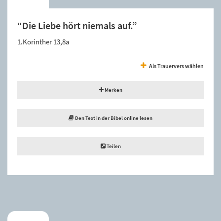
“Die Liebe hört niemals auf.”
1.Korinther 13,8a
Als Trauervers wählen
Merken
Den Text in der Bibel online lesen
Teilen