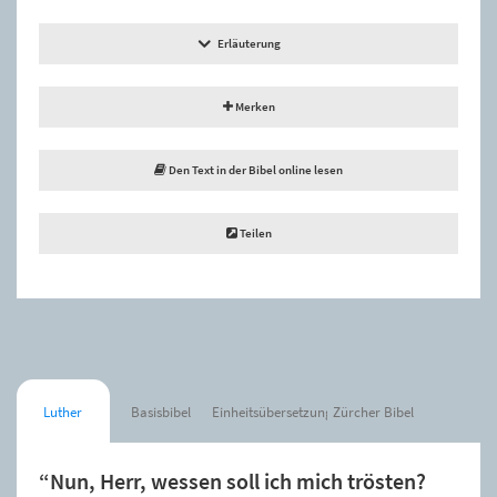
Erläuterung
Merken
Den Text in der Bibel online lesen
Teilen
Luther
Basisbibel
Einheitsübersetzung
Zürcher Bibel
“Nun, Herr, wessen soll ich mich trösten?