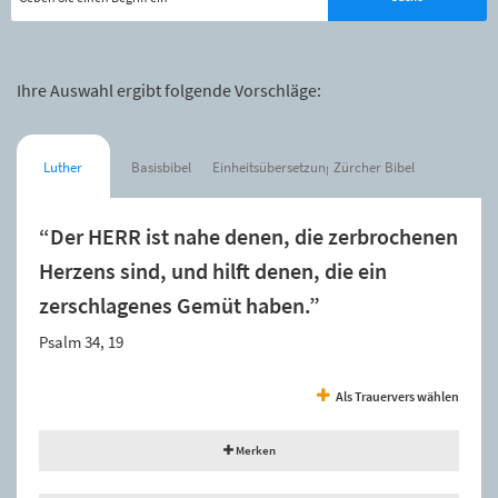
Ihre Auswahl ergibt folgende Vorschläge:
Luther
Basisbibel
Einheitsübersetzung
Zürcher Bibel
“Der HERR ist nahe denen, die zerbrochenen
Herzens sind, und hilft denen, die ein
zerschlagenes Gemüt haben.”
Psalm 34, 19
Als Trauervers wählen
Merken