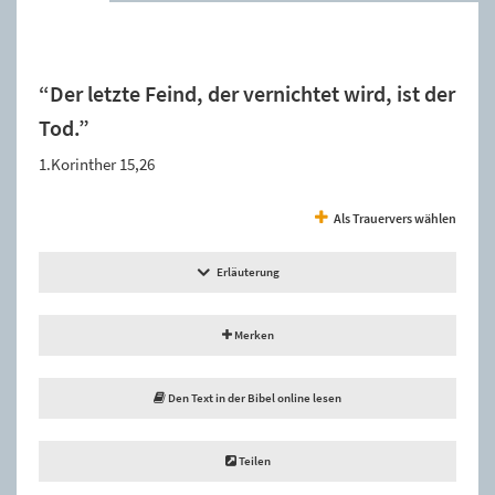
Der Spruch wurde zur Merkliste hinzugefügt.
“Der letzte Feind, der vernichtet wird, ist der
Tod.”
1.Korinther 15,26
Als Trauervers wählen
Erläuterung
Merken
Den Text in der Bibel online lesen
Teilen