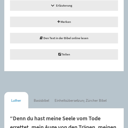
Erläuterung
Merken
Den Text in der Bibel online lesen
Teilen
Luther
Basisbibel
Einheitsübersetzung
Zürcher Bibel
“Denn du hast meine Seele vom Tode
errettet, mein Auge von den Tränen, meinen