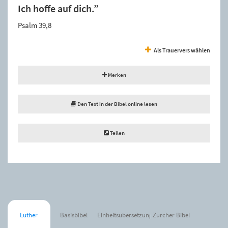
Ich hoffe auf dich.”
Psalm 39,8
Als Trauervers wählen
Merken
Den Text in der Bibel online lesen
Teilen
Luther
Basisbibel
Einheitsübersetzung
Zürcher Bibel