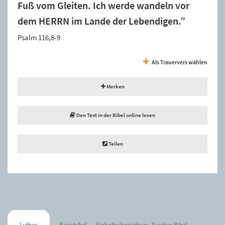
Fuß vom Gleiten. Ich werde wandeln vor
dem HERRN im Lande der Lebendigen.”
Psalm 116,8-9
Als Trauervers wählen
Merken
Den Text in der Bibel online lesen
Teilen
Luther
Basisbibel
Einheitsübersetzung
Zürcher Bibel