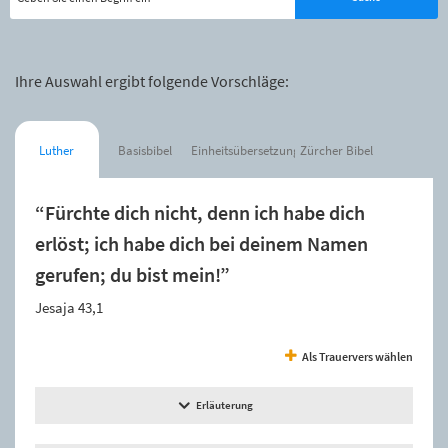
Ihre Auswahl ergibt folgende Vorschläge:
Luther
Basisbibel
Einheitsübersetzung
Zürcher Bibel
“Fürchte dich nicht, denn ich habe dich
erlöst; ich habe dich bei deinem Namen
gerufen; du bist mein!”
Jesaja 43,1
Als Trauervers wählen
Erläuterung