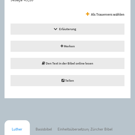
Als Trauervers wählen
Erläuterung
Merken
Den Text in der Bibel online lesen
Teilen
Luther
Basisbibel
Einheitsübersetzung
Zürcher Bibel