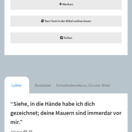
Merken
Den Text in der Bibel online lesen
Teilen
Luther
Basisbibel
Einheitsübersetzung
Zürcher Bibel
“Siehe, in die Hände habe ich dich
gezeichnet; deine Mauern sind immerdar vor
mir.”
Jesaja 49,16