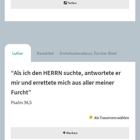
Teilen
Luther
Basisbibel
Einheitsübersetzung
Zürcher Bibel
“Als ich den HERRN suchte, antwortete er
mir und errettete mich aus aller meiner
Furcht”
Psalm 34,5
Als Trauervers wählen
Merken