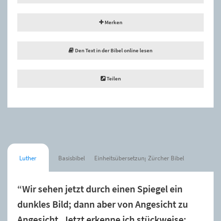
Merken
Den Text in der Bibel online lesen
Teilen
Luther
Basisbibel
Einheitsübersetzung
Zürcher Bibel
“Wir sehen jetzt durch einen Spiegel ein
dunkles Bild; dann aber von Angesicht zu
Angesicht. Jetzt erkenne ich stückweise;