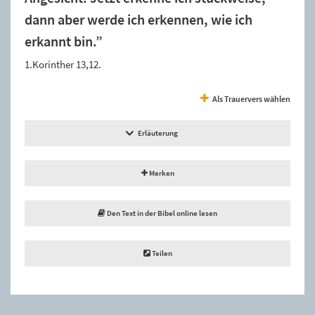
dann aber werde ich erkennen, wie ich
erkannt bin.”
1.Korinther 13,12.
Als Trauervers wählen
Erläuterung
Merken
Den Text in der Bibel online lesen
Teilen