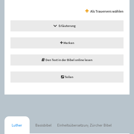
Als Trauervers wählen
Erläuterung
Merken
Den Text in der Bibel online lesen
Teilen
Luther
Basisbibel
Einheitsübersetzung
Zürcher Bibel