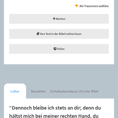
Als Trauervers wählen
Merken
Den Text in der Bibel online lesen
Teilen
Luther
Basisbibel
Einheitsübersetzung
Zürcher Bibel
“Dennoch bleibe ich stets an dir; denn du
hältst mich bei meiner rechten Hand, du