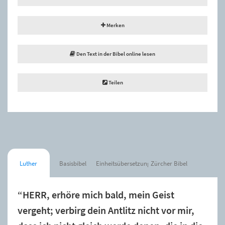
Merken
Den Text in der Bibel online lesen
Teilen
Luther
Basisbibel
Einheitsübersetzung
Zürcher Bibel
“HERR, erhöre mich bald, mein Geist
vergeht; verbirg dein Antlitz nicht vor mir,