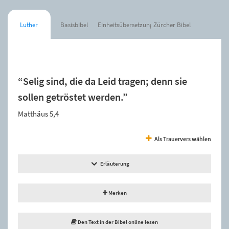
Luther
Basisbibel
Einheitsübersetzung
Zürcher Bibel
Der Spruch wurde zur Merkliste hinzugefügt.
“Selig sind, die da Leid tragen; denn sie
sollen getröstet werden.”
Matthäus 5,4
Als Trauervers wählen
Erläuterung
Merken
Den Text in der Bibel online lesen