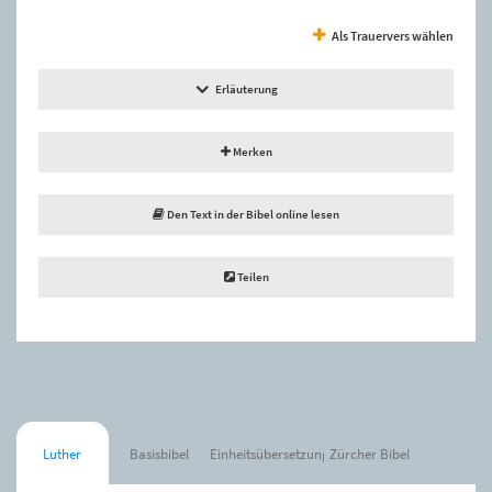
Als Trauervers wählen
Erläuterung
Merken
Den Text in der Bibel online lesen
Teilen
Luther
Basisbibel
Einheitsübersetzung
Zürcher Bibel