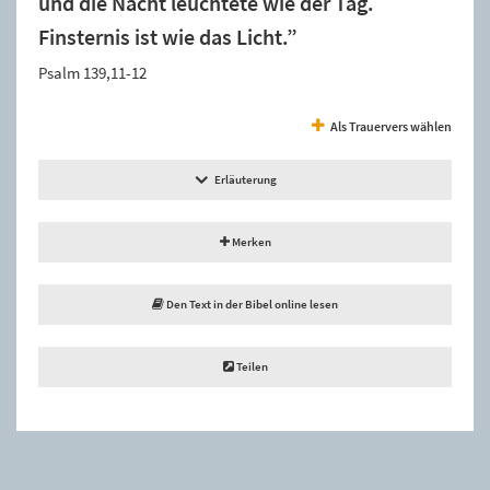
und die Nacht leuchtete wie der Tag.
Finsternis ist wie das Licht.”
Psalm 139,11-12
Als Trauervers wählen
Erläuterung
Merken
Den Text in der Bibel online lesen
Teilen