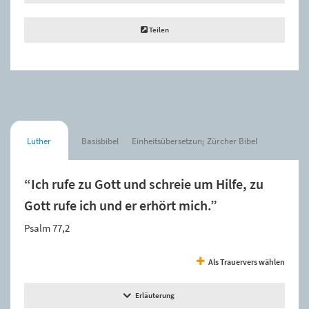
Teilen
Luther
Basisbibel
Einheitsübersetzung
Zürcher Bibel
“Ich rufe zu Gott und schreie um Hilfe, zu
Gott rufe ich und er erhört mich.”
Psalm 77,2
Als Trauervers wählen
Erläuterung