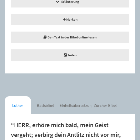
Erläuterung
Merken
Den Text in der Bibel online lesen
Teilen
Luther
Basisbibel
Einheitsübersetzung
Zürcher Bibel
“HERR, erhöre mich bald, mein Geist
vergeht; verbirg dein Antlitz nicht vor mir,