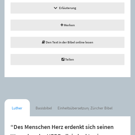
Erläuterung
Merken
Den Text in der Bibel online lesen
Teilen
Luther
Basisbibel
Einheitsübersetzung
Zürcher Bibel
“Des Menschen Herz erdenkt sich seinen