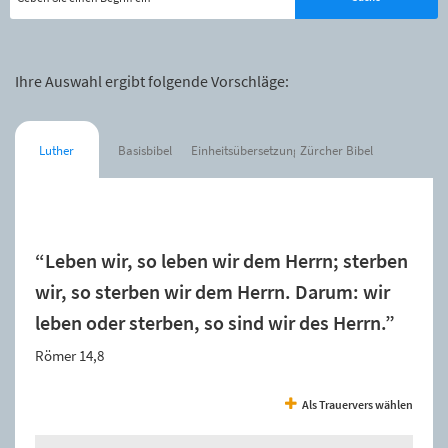
Ihre Auswahl ergibt folgende Vorschläge:
Luther
Basisbibel
Einheitsübersetzung
Zürcher Bibel
Der Spruch wurde zur Merkliste hinzugefügt.
“Leben wir, so leben wir dem Herrn; sterben
wir, so sterben wir dem Herrn. Darum: wir
leben oder sterben, so sind wir des Herrn.”
Römer 14,8
Als Trauervers wählen