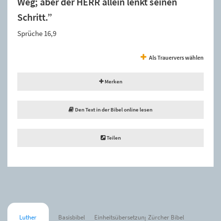
Weg; aber der HERR allein lenkt seinen
Schritt.”
Sprüche 16,9
Als Trauervers wählen
Merken
Den Text in der Bibel online lesen
Teilen
Luther
Basisbibel
Einheitsübersetzung
Zürcher Bibel