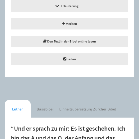
Erläuterung
Merken
Den Text in der Bibel online lesen
Teilen
Luther
Basisbibel
Einheitsübersetzung
Zürcher Bibel
“Und er sprach zu mir: Es ist geschehen. Ich
bin das A und das O, der Anfang und das