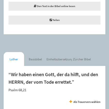
Den Text in der Bibel online lesen
Teilen
Luther
Basisbibel
Einheitsübersetzung
Zürcher Bibel
“Wir haben einen Gott, der da hilft, und den
HERRN, der vom Tode errettet.”
Psalm 68,21
Als Trauervers wählen