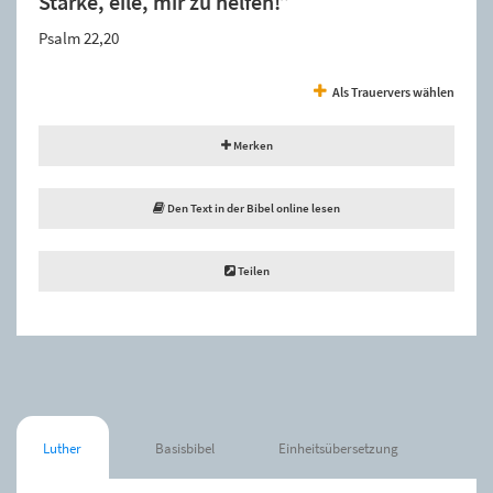
Stärke, eile, mir zu helfen!”
Psalm 22,20
Als Trauervers wählen
Merken
Den Text in der Bibel online lesen
Teilen
Luther
Basisbibel
Einheitsübersetzung