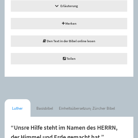
Erläuterung
Merken
Den Text in der Bibel online lesen
Teilen
Luther
Basisbibel
Einheitsübersetzung
Zürcher Bibel
“Unsre Hilfe steht im Namen des HERRN,
der Himmel und Erde gemacht hat.”