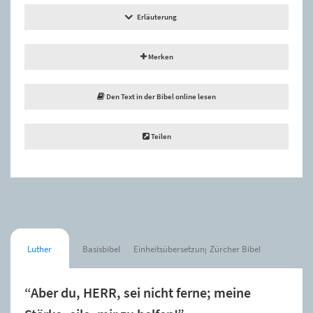
Erläuterung
Merken
Den Text in der Bibel online lesen
Teilen
Luther
Basisbibel
Einheitsübersetzung
Zürcher Bibel
“Aber du, HERR, sei nicht ferne; meine