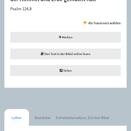
Psalm 124,8
Als Trauervers wählen
Merken
Den Text in der Bibel online lesen
Teilen
Luther
Basisbibel
Einheitsübersetzung
Zürcher Bibel