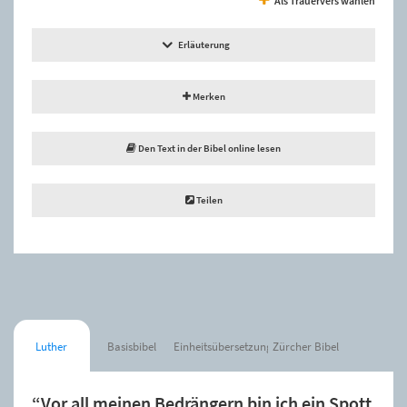
Erläuterung
Merken
Den Text in der Bibel online lesen
Teilen
Luther
Basisbibel
Einheitsübersetzung
Zürcher Bibel
“Vor all meinen Bedrängern bin ich ein Spott