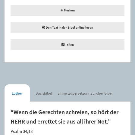
Merken
Den Text in der Bibel online lesen
Teilen
Luther
Basisbibel
Einheitsübersetzung
Zürcher Bibel
“Wenn die Gerechten schreien, so hört der
HERR und errettet sie aus all ihrer Not.”
Psalm 34,18