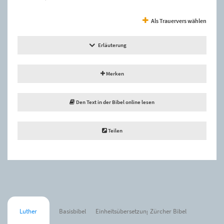
Als Trauervers wählen
Erläuterung
Merken
Den Text in der Bibel online lesen
Teilen
Luther
Basisbibel
Einheitsübersetzung
Zürcher Bibel