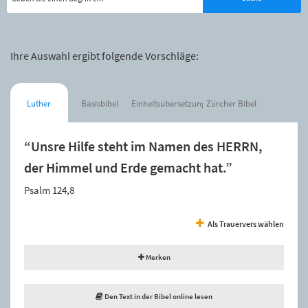
Ihre Auswahl ergibt folgende Vorschläge:
Luther
Basisbibel
Einheitsübersetzung
Zürcher Bibel
“Unsre Hilfe steht im Namen des HERRN,
der Himmel und Erde gemacht hat.”
Psalm 124,8
Als Trauervers wählen
Merken
Den Text in der Bibel online lesen