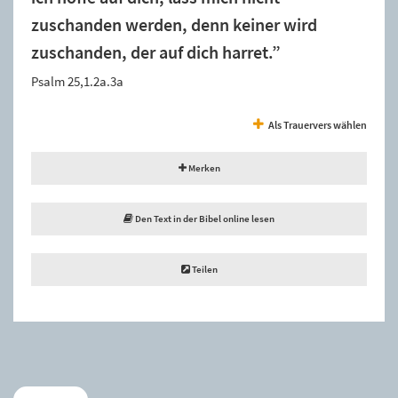
zuschanden werden, denn keiner wird
zuschanden, der auf dich harret.”
Psalm 25,1.2a.3a
Als Trauervers wählen
Merken
Den Text in der Bibel online lesen
Teilen