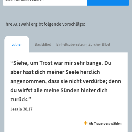
Ihre Auswahl ergibt folgende Vorschläge:
Luther
Basisbibel
Einheitsübersetzung
Zürcher Bibel
“Siehe, um Trost war mir sehr bange. Du
aber hast dich meiner Seele herzlich
angenommen, dass sie nicht verdürbe; denn
du wirfst alle meine Sünden hinter dich
zurück.”
Jesaja 38,17
Als Trauervers wählen