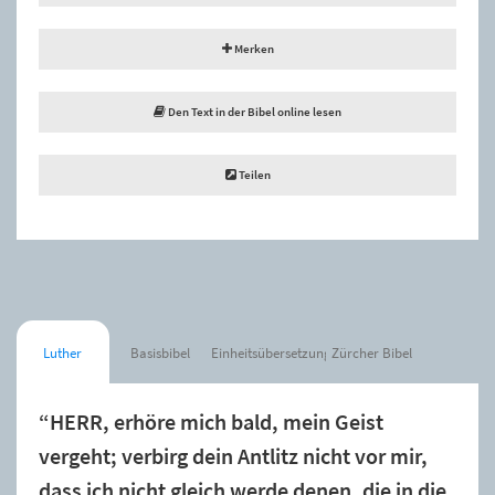
Merken
Den Text in der Bibel online lesen
Teilen
Luther
Basisbibel
Einheitsübersetzung
Zürcher Bibel
“HERR, erhöre mich bald, mein Geist
vergeht; verbirg dein Antlitz nicht vor mir,
dass ich nicht gleich werde denen, die in die