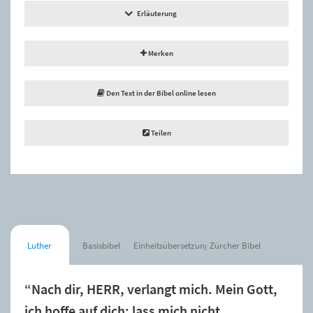
Erläuterung
Merken
Den Text in der Bibel online lesen
Teilen
Luther
Basisbibel
Einheitsübersetzung
Zürcher Bibel
“Nach dir, HERR, verlangt mich. Mein Gott,
ich hoffe auf dich; lass mich nicht