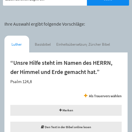
Ihre Auswahl ergibt folgende Vorschläge:
Luther
Basisbibel
Einheitsübersetzung
Zürcher Bibel
“Unsre Hilfe steht im Namen des HERRN,
der Himmel und Erde gemacht hat.”
Psalm 124,8
Als Trauervers wählen
Merken
Den Text in der Bibel online lesen