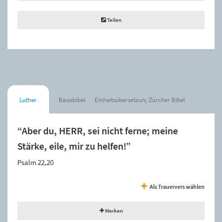
Teilen
Luther
Basisbibel
Einheitsübersetzung
Zürcher Bibel
“Aber du, HERR, sei nicht ferne; meine
Stärke, eile, mir zu helfen!”
Psalm 22,20
Als Trauervers wählen
Merken