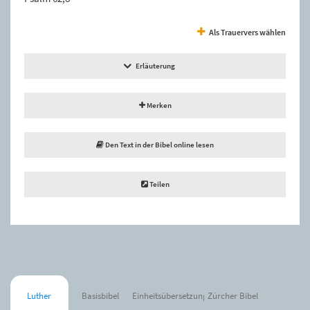
Als Trauervers wählen
Erläuterung
Merken
Den Text in der Bibel online lesen
Teilen
Luther
Basisbibel
Einheitsübersetzung
Zürcher Bibel