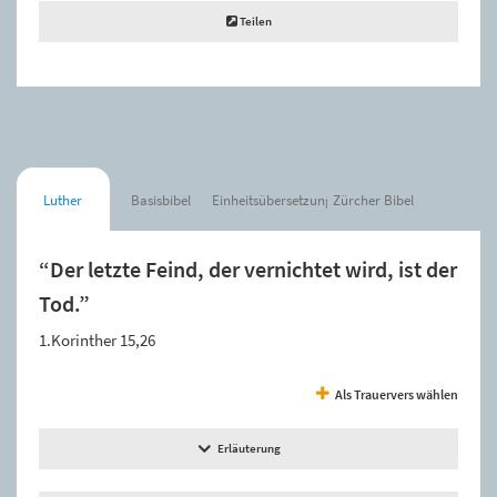
Teilen
Luther
Basisbibel
Einheitsübersetzung
Zürcher Bibel
“Der letzte Feind, der vernichtet wird, ist der
Tod.”
1.Korinther 15,26
Als Trauervers wählen
Erläuterung