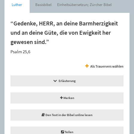
Luther
Basisbibel
Einheitsübersetzung
Zürcher Bibel
“Gedenke, HERR, an deine Barmherzigkeit
und an deine Güte, die von Ewigkeit her
gewesen sind.”
Psalm 25,6
Als Trauervers wählen
Erläuterung
Merken
Den Text in der Bibel online lesen
Teilen