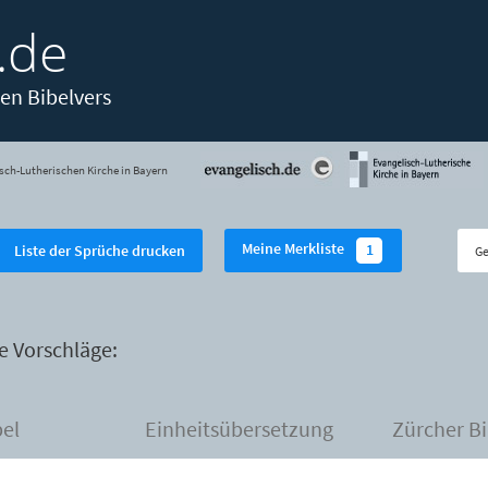
.de
en Bibelvers
sch-Lutherischen Kirche in Bayern
Meine Merkliste
1
Liste der Sprüche drucken
e Vorschläge:
bel
Einheitsübersetzung
Zürcher Bi