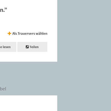
n.”
Als Trauervers wählen
ne lesen
Teilen
bel