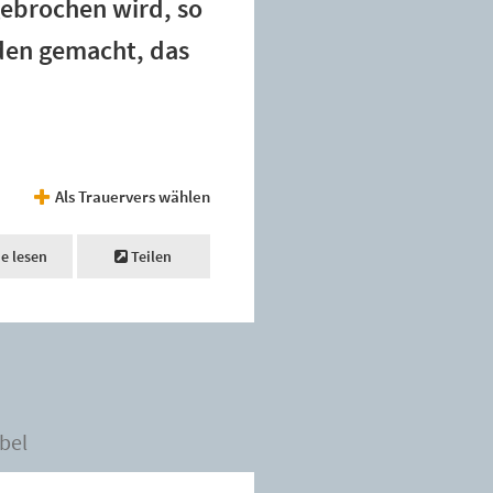
gebrochen wird, so
nden gemacht, das
Als Trauervers wählen
ne lesen
Teilen
bel