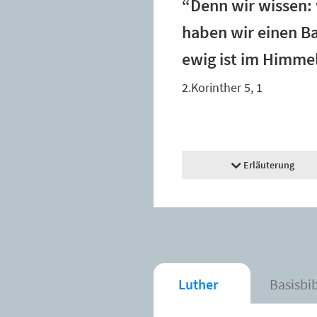
“Denn wir wissen: 
haben wir einen Ba
ewig ist im Himmel
2.Korinther 5, 1
Erläuterung
Luther
Basisbi