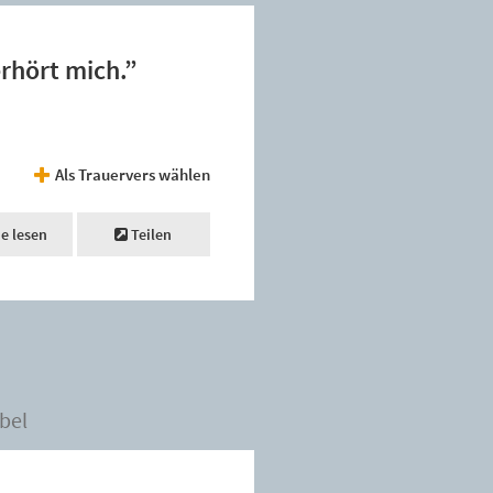
erhört mich.”
Als Trauervers wählen
ne lesen
Teilen
bel