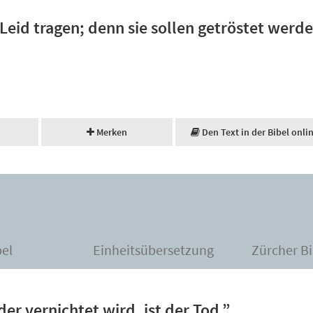
 Leid tragen; denn sie sollen getröstet werde
Merken
Den Text in der Bibel onli
bel
Einheitsübersetzung
Zürcher Bi
der vernichtet wird, ist der Tod.”