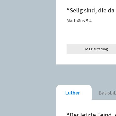
“Selig sind, die da
Matthäus 5,4
Erläuterung
Luther
Basisbi
“Der letzte Feind, 