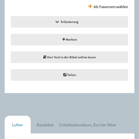
Als Trauervers wählen
Erläuterung
Merken
Den Text in der Bibel online lesen
Teilen
Luther
Basisbibel
Einheitsübersetzung
Zürcher Bibel