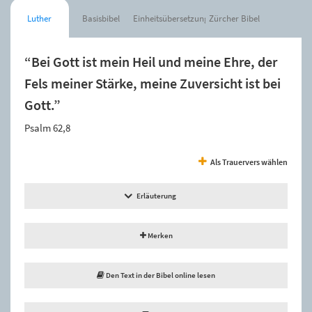
Luther
Basisbibel
Einheitsübersetzung
Zürcher Bibel
“Bei Gott ist mein Heil und meine Ehre, der
Fels meiner Stärke, meine Zuversicht ist bei
Gott.”
Psalm 62,8
Als Trauervers wählen
Erläuterung
Merken
Den Text in der Bibel online lesen