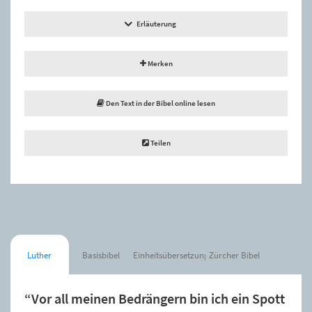
Erläuterung
Merken
Den Text in der Bibel online lesen
Teilen
Luther
Basisbibel
Einheitsübersetzung
Zürcher Bibel
“Vor all meinen Bedrängern bin ich ein Spott