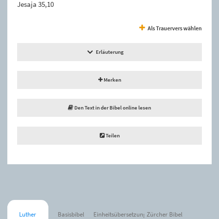
Jesaja 35,10
Als Trauervers wählen
Erläuterung
Merken
Den Text in der Bibel online lesen
Teilen
Luther
Basisbibel
Einheitsübersetzung
Zürcher Bibel