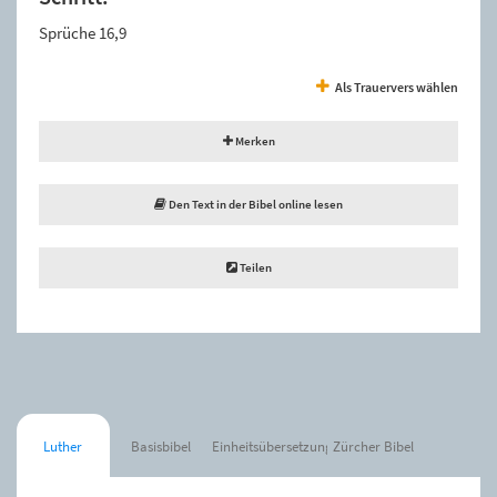
Sprüche 16,9
Als Trauervers wählen
Merken
Den Text in der Bibel online lesen
Teilen
Luther
Basisbibel
Einheitsübersetzung
Zürcher Bibel