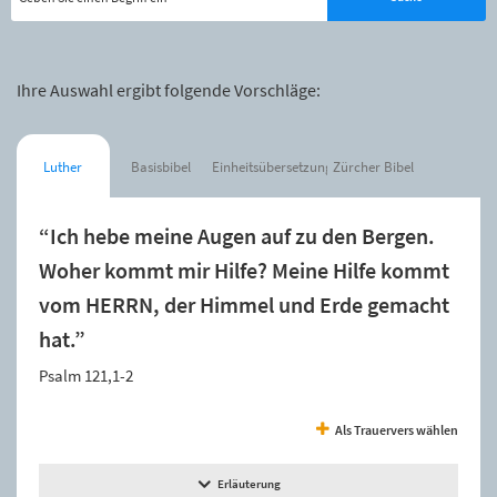
Ihre Auswahl ergibt folgende Vorschläge:
Luther
Basisbibel
Einheitsübersetzung
Zürcher Bibel
“Ich hebe meine Augen auf zu den Bergen.
Woher kommt mir Hilfe? Meine Hilfe kommt
vom HERRN, der Himmel und Erde gemacht
hat.”
Psalm 121,1-2
Als Trauervers wählen
Erläuterung