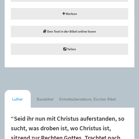
Merken
Den Text in der Bibel online lesen
Teilen
Luther
Basisbibel
Einheitsübersetzung
Zürcher Bibel
“Seid ihr nun mit Christus auferstanden, so
sucht, was droben ist, wo Christus ist,
sitzend zur Rechten Gottes. Trachtet nach