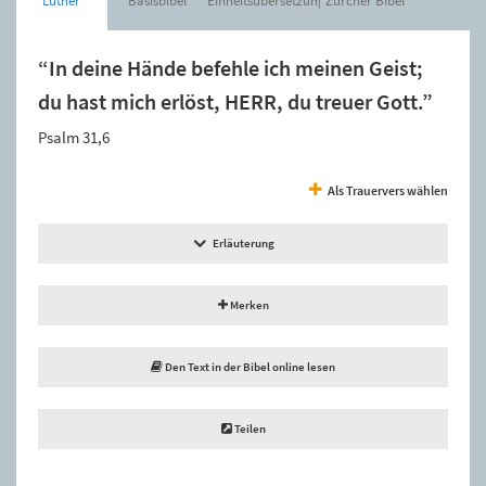
Luther
Basisbibel
Einheitsübersetzung
Zürcher Bibel
“In deine Hände befehle ich meinen Geist;
du hast mich erlöst, HERR, du treuer Gott.”
Psalm 31,6
Als Trauervers wählen
Erläuterung
Merken
Den Text in der Bibel online lesen
Teilen