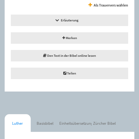
Als Trauervers wählen
Erläuterung
Merken
Den Text in der Bibel online lesen
Teilen
Luther
Basisbibel
Einheitsübersetzung
Zürcher Bibel