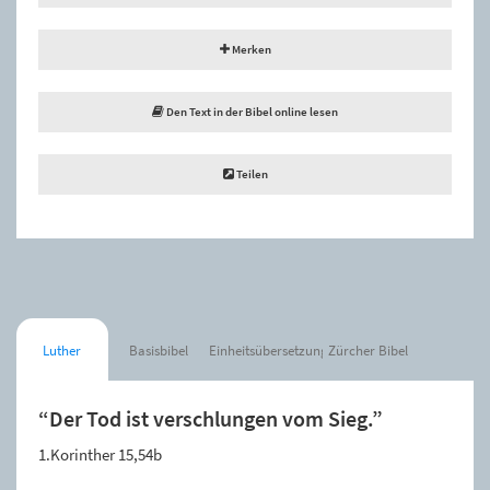
Merken
Den Text in der Bibel online lesen
Teilen
Luther
Basisbibel
Einheitsübersetzung
Zürcher Bibel
“Der Tod ist verschlungen vom Sieg.”
1.Korinther 15,54b