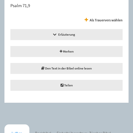
Psalm 71,9
Als Trauervers wählen
Erläuterung
Merken
Den Text in der Bibel online lesen
Teilen