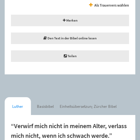
Als Trauervers wählen
Merken
Den Text in der Bibel online lesen
Teilen
Luther
Basisbibel
Einheitsübersetzung
Zürcher Bibel
“Verwirf mich nicht in meinem Alter, verlass
mich nicht, wenn ich schwach werde.”