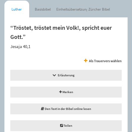
Luther
Basisbibel
Einheitsübersetzung
Zürcher Bibel
“Tröstet, tröstet mein Volk!, spricht euer
Gott.”
Jesaja 40,1
Als Trauervers wählen
Erläuterung
Merken
Den Text in der Bibel online lesen
Teilen