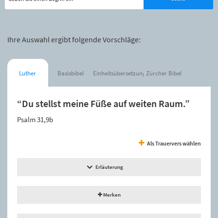
Ihre Auswahl ergibt folgende Vorschläge:
Luther
Basisbibel
Einheitsübersetzung
Zürcher Bibel
“Du stellst meine Füße auf weiten Raum.”
Psalm 31,9b
Als Trauervers wählen
Erläuterung
Merken