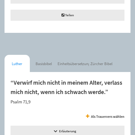
Teilen
Luther
Basisbibel
Einheitsübersetzung
Zürcher Bibel
“Verwirf mich nicht in meinem Alter, verlass
mich nicht, wenn ich schwach werde.”
Psalm 71,9
Als Trauervers wählen
Erläuterung