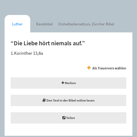
Luther
Basisbibel
Einheitsübersetzung
Zürcher Bibel
“Die Liebe hört niemals auf.”
1.Korinther 13,8a
Als Trauervers wählen
Merken
Den Text in der Bibel online lesen
Teilen