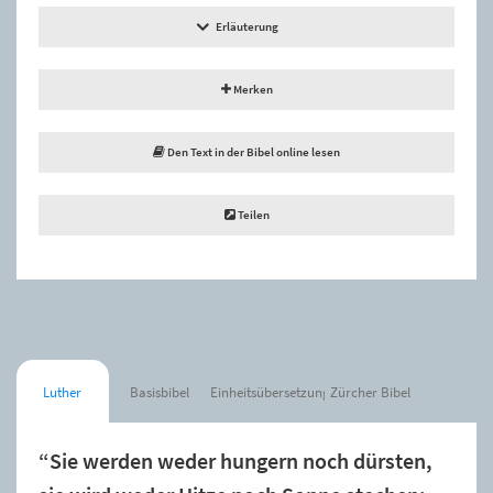
Erläuterung
Merken
Den Text in der Bibel online lesen
Teilen
Luther
Basisbibel
Einheitsübersetzung
Zürcher Bibel
“Sie werden weder hungern noch dürsten,