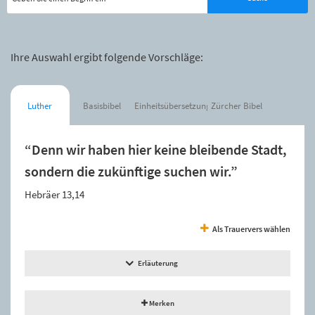
Ihre Auswahl ergibt folgende Vorschläge:
Luther
Basisbibel
Einheitsübersetzung
Zürcher Bibel
“Denn wir haben hier keine bleibende Stadt,
sondern die zukünftige suchen wir.”
Hebräer 13,14
Als Trauervers wählen
Erläuterung
Merken