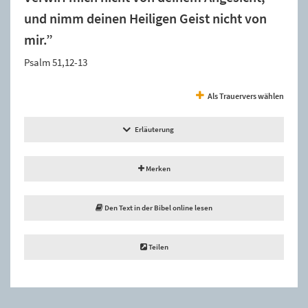
und nimm deinen Heiligen Geist nicht von
mir.”
Psalm 51,12-13
Als Trauervers wählen
Erläuterung
Merken
Den Text in der Bibel online lesen
Teilen