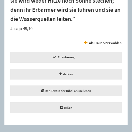
sie wird weder Hitze noch Sonne stechen;
denn ihr Erbarmer wird sie führen und sie an
die Wasserquellen leiten.”
Jesaja 49,10
Als Trauervers wählen
Erläuterung
Merken
Den Text in der Bibel online lesen
Teilen