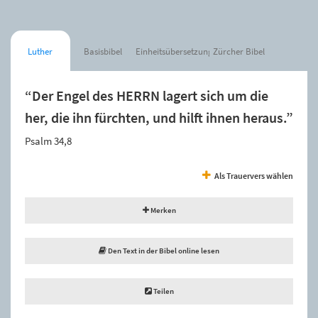
Luther
Basisbibel
Einheitsübersetzung
Zürcher Bibel
“Der Engel des HERRN lagert sich um die
her, die ihn fürchten, und hilft ihnen heraus.”
Psalm 34,8
Als Trauervers wählen
Merken
Den Text in der Bibel online lesen
Teilen