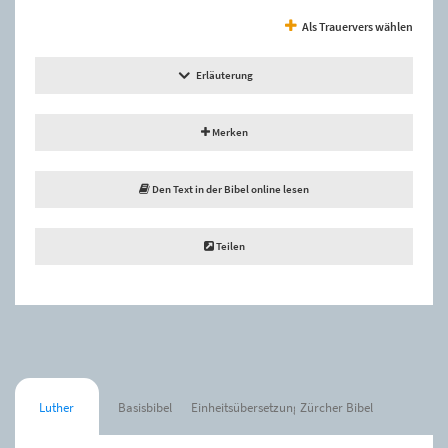
Als Trauervers wählen
Erläuterung
Merken
Den Text in der Bibel online lesen
Teilen
Luther
Basisbibel
Einheitsübersetzung
Zürcher Bibel