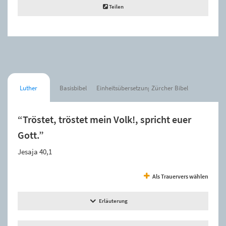
Teilen
Luther
Basisbibel
Einheitsübersetzung
Zürcher Bibel
“Tröstet, tröstet mein Volk!, spricht euer
Gott.”
Jesaja 40,1
Als Trauervers wählen
Erläuterung