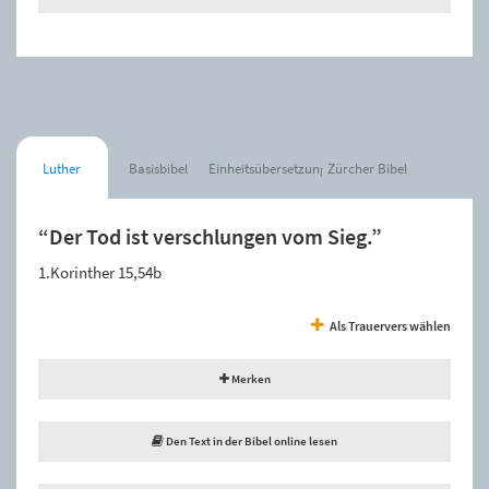
Luther
Basisbibel
Einheitsübersetzung
Zürcher Bibel
“Der Tod ist verschlungen vom Sieg.”
1.Korinther 15,54b
Als Trauervers wählen
Merken
Den Text in der Bibel online lesen