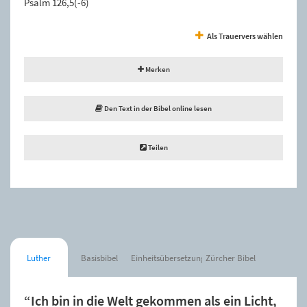
Psalm 126,5(-6)
Als Trauervers wählen
Merken
Den Text in der Bibel online lesen
Teilen
Luther
Basisbibel
Einheitsübersetzung
Zürcher Bibel
“Ich bin in die Welt gekommen als ein Licht,