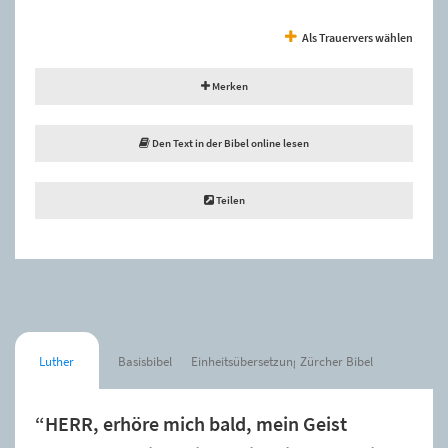
Als Trauervers wählen
Merken
Den Text in der Bibel online lesen
Teilen
Luther
Basisbibel
Einheitsübersetzung
Zürcher Bibel
“HERR, erhöre mich bald, mein Geist