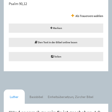
Psalm 90,12
Als Trauervers wählen
Merken
Den Text in der Bibel online lesen
Teilen
Luther
Basisbibel
Einheitsübersetzung
Zürcher Bibel