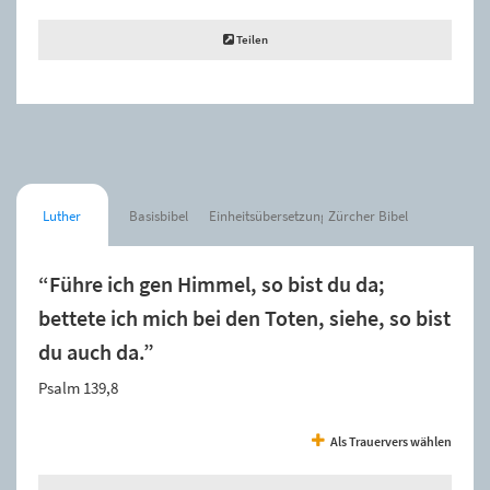
Teilen
Luther
Basisbibel
Einheitsübersetzung
Zürcher Bibel
“Führe ich gen Himmel, so bist du da;
bettete ich mich bei den Toten, siehe, so bist
du auch da.”
Psalm 139,8
Als Trauervers wählen