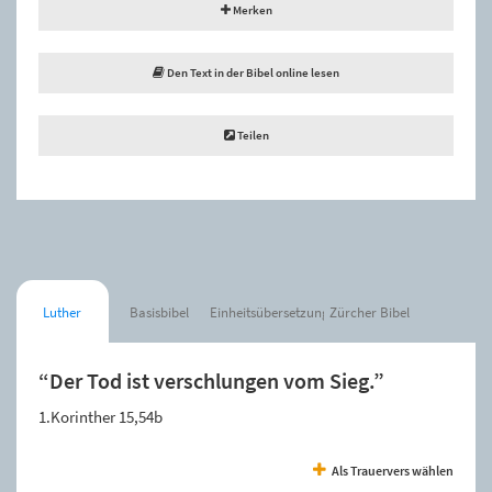
Merken
Den Text in der Bibel online lesen
Teilen
Luther
Basisbibel
Einheitsübersetzung
Zürcher Bibel
“Der Tod ist verschlungen vom Sieg.”
1.Korinther 15,54b
Als Trauervers wählen