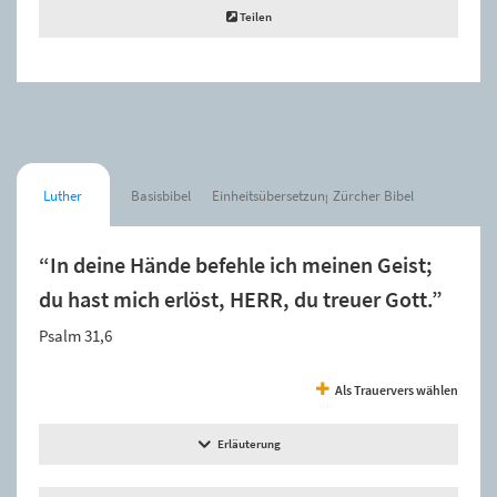
Teilen
Luther
Basisbibel
Einheitsübersetzung
Zürcher Bibel
“In deine Hände befehle ich meinen Geist;
du hast mich erlöst, HERR, du treuer Gott.”
Psalm 31,6
Als Trauervers wählen
Erläuterung