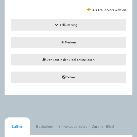
Als Trauervers wählen
Erläuterung
Merken
Den Text in der Bibel online lesen
Teilen
Luther
Basisbibel
Einheitsübersetzung
Zürcher Bibel