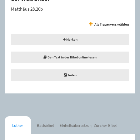
Matthäus 28,20b
Als Trauervers wählen
Merken
Den Text in der Bibel online lesen
Teilen
Luther
Basisbibel
Einheitsübersetzung
Zürcher Bibel