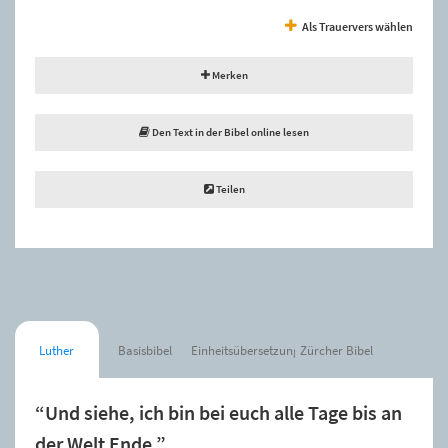
Als Trauervers wählen
Merken
Den Text in der Bibel online lesen
Teilen
Luther
Basisbibel
Einheitsübersetzung
Zürcher Bibel
“Und siehe, ich bin bei euch alle Tage bis an
der Welt Ende.”