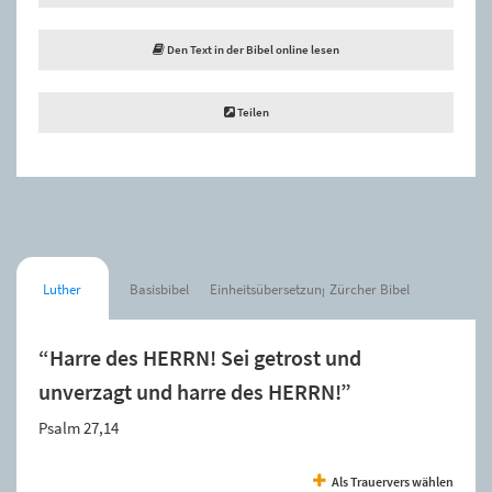
Den Text in der Bibel online lesen
Teilen
Luther
Basisbibel
Einheitsübersetzung
Zürcher Bibel
“Harre des HERRN! Sei getrost und
unverzagt und harre des HERRN!”
Psalm 27,14
Als Trauervers wählen