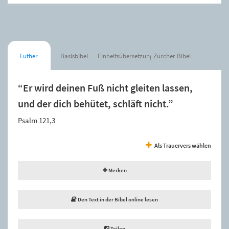
Luther
Basisbibel
Einheitsübersetzung
Zürcher Bibel
“Er wird deinen Fuß nicht gleiten lassen,
und der dich behütet, schläft nicht.”
Psalm 121,3
Als Trauervers wählen
Merken
Den Text in der Bibel online lesen
Teilen