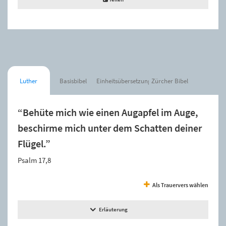
Luther
Basisbibel
Einheitsübersetzung
Zürcher Bibel
“Behüte mich wie einen Augapfel im Auge,
beschirme mich unter dem Schatten deiner
Flügel.”
Psalm 17,8
Als Trauervers wählen
Erläuterung