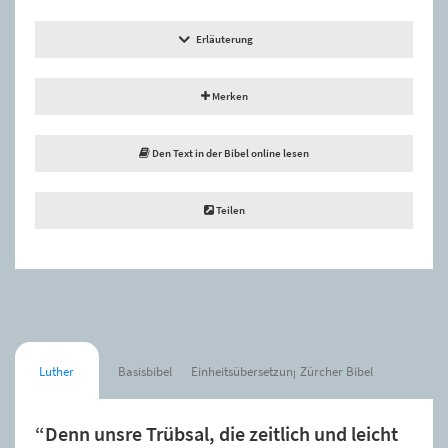
Erläuterung
Merken
Den Text in der Bibel online lesen
Teilen
Luther
Basisbibel
Einheitsübersetzung
Zürcher Bibel
“Denn unsre Trübsal, die zeitlich und leicht