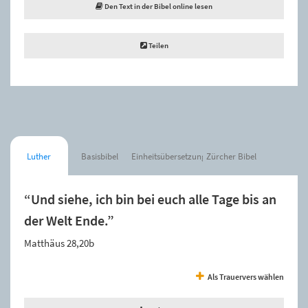
Den Text in der Bibel online lesen
Teilen
Luther
Basisbibel
Einheitsübersetzung
Zürcher Bibel
“Und siehe, ich bin bei euch alle Tage bis an
der Welt Ende.”
Matthäus 28,20b
Als Trauervers wählen