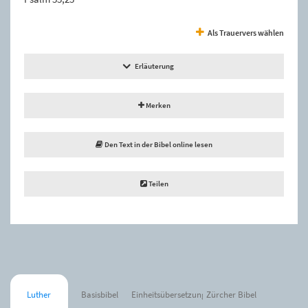
Als Trauervers wählen
Erläuterung
Merken
Den Text in der Bibel online lesen
Teilen
Luther
Basisbibel
Einheitsübersetzung
Zürcher Bibel