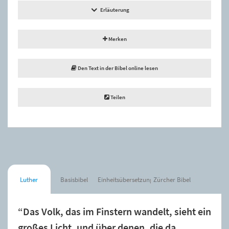
Erläuterung
Merken
Den Text in der Bibel online lesen
Teilen
Luther
Basisbibel
Einheitsübersetzung
Zürcher Bibel
“Das Volk, das im Finstern wandelt, sieht ein
großes Licht, und über denen, die da