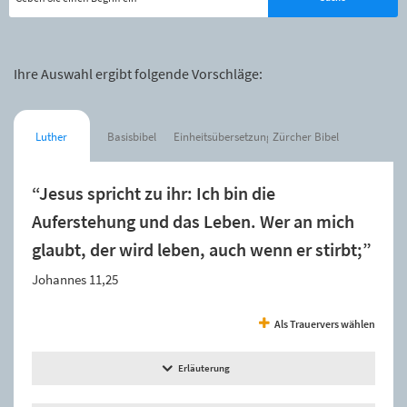
Ihre Auswahl ergibt folgende Vorschläge:
Luther
Basisbibel
Einheitsübersetzung
Zürcher Bibel
“Jesus spricht zu ihr: Ich bin die
Auferstehung und das Leben. Wer an mich
glaubt, der wird leben, auch wenn er stirbt;”
Johannes 11,25
Als Trauervers wählen
Erläuterung