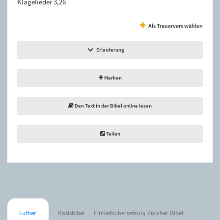
Klagelieder 3,26
Als Trauervers wählen
Erläuterung
Merken
Den Text in der Bibel online lesen
Teilen
Luther
Basisbibel
Einheitsübersetzung
Zürcher Bibel