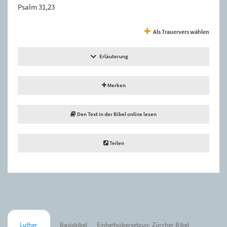
Psalm 31,23
Als Trauervers wählen
Erläuterung
Merken
Den Text in der Bibel online lesen
Teilen
Luther
Basisbibel
Einheitsübersetzung
Zürcher Bibel