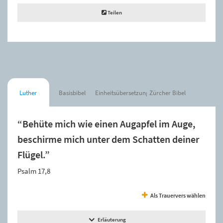
Teilen
Luther
Basisbibel
Einheitsübersetzung
Zürcher Bibel
“Behüte mich wie einen Augapfel im Auge,
beschirme mich unter dem Schatten deiner
Flügel.”
Psalm 17,8
Als Trauervers wählen
Erläuterung