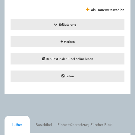
Als Trauervers wählen
Erläuterung
Merken
Den Text in der Bibel online lesen
Teilen
Luther
Basisbibel
Einheitsübersetzung
Zürcher Bibel