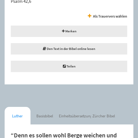
Psalm 42,6
Als Trauervers wählen
Merken
Den Text in der Bibel online lesen
Teilen
Luther
Basisbibel
Einheitsübersetzung
Zürcher Bibel
“Denn es sollen wohl Berge weichen und