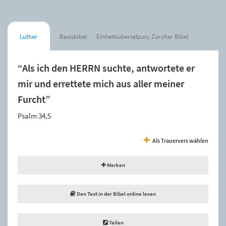
Luther
Basisbibel
Einheitsübersetzung
Zürcher Bibel
“Als ich den HERRN suchte, antwortete er
mir und errettete mich aus aller meiner
Furcht”
Psalm 34,5
Als Trauervers wählen
Merken
Den Text in der Bibel online lesen
Teilen