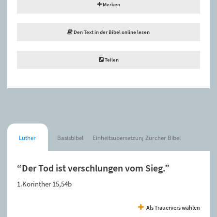
Merken
Den Text in der Bibel online lesen
Teilen
Luther
Basisbibel
Einheitsübersetzung
Zürcher Bibel
“Der Tod ist verschlungen vom Sieg.”
1.Korinther 15,54b
Als Trauervers wählen