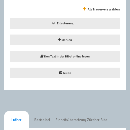
Als Trauervers wählen
Erläuterung
Merken
Den Text in der Bibel online lesen
Teilen
Luther
Basisbibel
Einheitsübersetzung
Zürcher Bibel