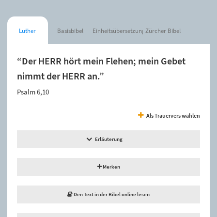
Luther
Basisbibel
Einheitsübersetzung
Zürcher Bibel
“Der HERR hört mein Flehen; mein Gebet
nimmt der HERR an.”
Psalm 6,10
Als Trauervers wählen
Erläuterung
Merken
Den Text in der Bibel online lesen