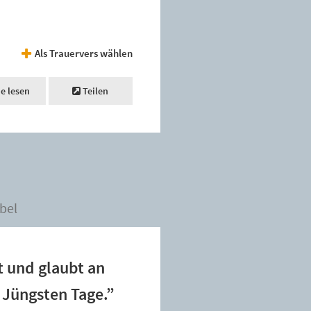
Als Trauervers wählen
ne lesen
Teilen
bel
t und glaubt an
 Jüngsten Tage.”