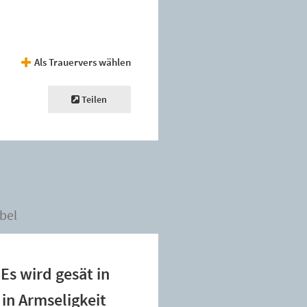
Als Trauervers wählen
Teilen
bel
Es wird gesät in
 in Armseligkeit