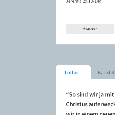
Jeremia 29,13-14a
Merken
Luther
Basisbi
“So sind wir ja mi
Christus auferweck
wir in einem neue