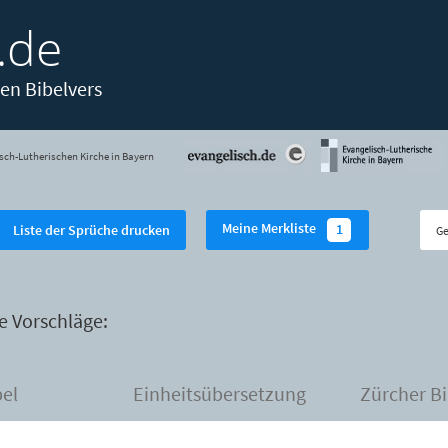
.de
en Bibelvers
sch-Lutherischen Kirche in Bayern
Meine Merkliste
1
Liste der Sprüche drucken
e Vorschläge:
bel
Einheitsübersetzung
Zürcher Bi