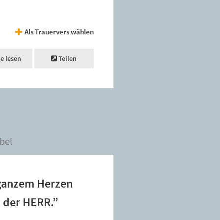
Als Trauervers wählen
ne lesen
Teilen
bel
 ganzem Herzen
t der HERR.”