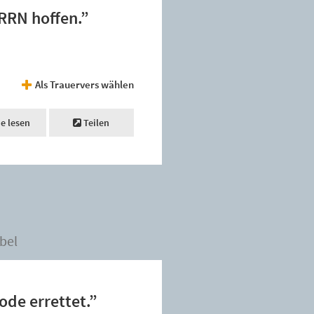
ERRN hoffen.”
Als Trauervers wählen
ne lesen
Teilen
bel
ode errettet.”