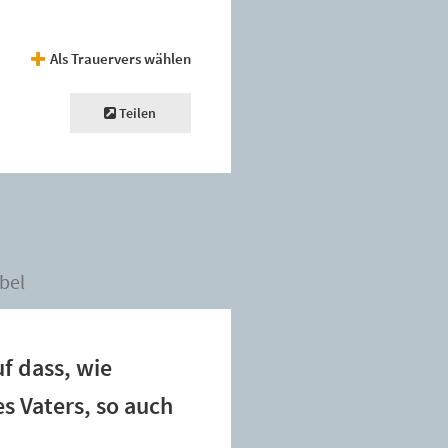
Als Trauervers wählen
Teilen
bel
uf dass, wie
es Vaters, so auch