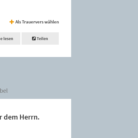
Als Trauervers wählen
ne lesen
Teilen
bel
ir dem Herrn.