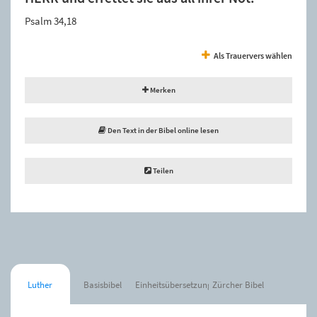
Psalm 34,18
Als Trauervers wählen
Merken
Den Text in der Bibel online lesen
Teilen
Luther
Basisbibel
Einheitsübersetzung
Zürcher Bibel