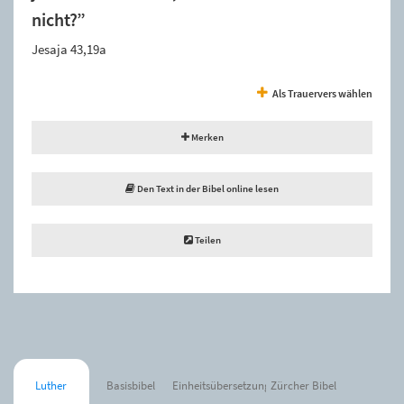
nicht?”
Jesaja 43,19a
Als Trauervers wählen
Merken
Den Text in der Bibel online lesen
Teilen
Luther
Basisbibel
Einheitsübersetzung
Zürcher Bibel