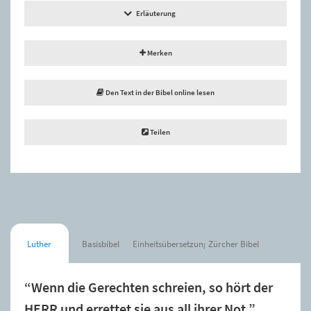
Erläuterung
Merken
Den Text in der Bibel online lesen
Teilen
Luther
Basisbibel
Einheitsübersetzung
Zürcher Bibel
“Wenn die Gerechten schreien, so hört der
HERR und errettet sie aus all ihrer Not.”