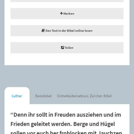
Merken
Den Text in der Bibel online lesen
Teilen
Luther
Basisbibel
Einheitsübersetzung
Zürcher Bibel
“Denn ihr sollt in Freuden ausziehen und im
Frieden geleitet werden. Berge und Hügel
sollen vor euch her frohlocken mit Jauchzen