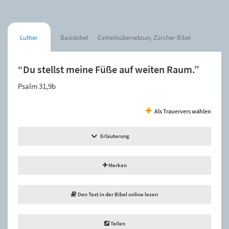
Luther
Basisbibel
Einheitsübersetzung
Zürcher Bibel
“Du stellst meine Füße auf weiten Raum.”
Psalm 31,9b
Als Trauervers wählen
Erläuterung
Merken
Den Text in der Bibel online lesen
Teilen