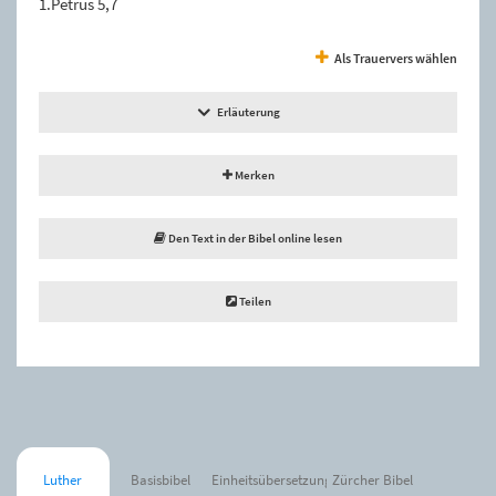
1.Petrus 5,7
Als Trauervers wählen
Erläuterung
Merken
Den Text in der Bibel online lesen
Teilen
Luther
Basisbibel
Einheitsübersetzung
Zürcher Bibel