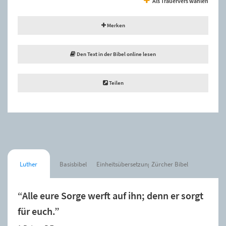
Als Trauervers wählen
Merken
Den Text in der Bibel online lesen
Teilen
Luther
Basisbibel
Einheitsübersetzung
Zürcher Bibel
“Alle eure Sorge werft auf ihn; denn er sorgt
für euch.”