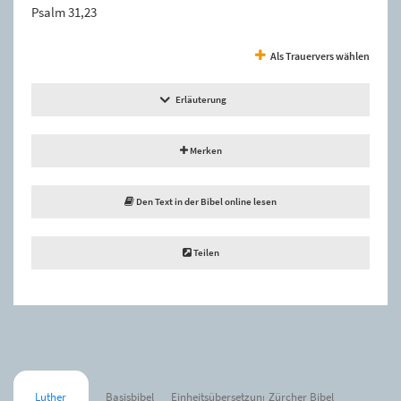
Psalm 31,23
Als Trauervers wählen
Erläuterung
Merken
Den Text in der Bibel online lesen
Teilen
Luther
Basisbibel
Einheitsübersetzung
Zürcher Bibel