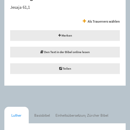
Jesaja 61,1
Als Trauervers wählen
Merken
Den Text in der Bibel online lesen
Teilen
Luther
Basisbibel
Einheitsübersetzung
Zürcher Bibel