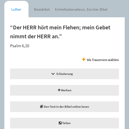
Luther
Basisbibel
Einheitsübersetzung
Zürcher Bibel
“Der HERR hört mein Flehen; mein Gebet
nimmt der HERR an.”
Psalm 6,10
Als Trauervers wählen
Erläuterung
Merken
Den Text in der Bibel online lesen
Teilen