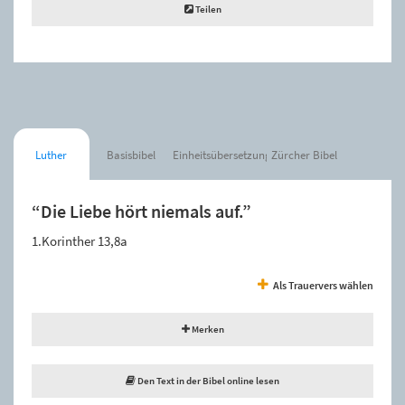
Teilen
Luther
Basisbibel
Einheitsübersetzung
Zürcher Bibel
“Die Liebe hört niemals auf.”
1.Korinther 13,8a
Als Trauervers wählen
Merken
Den Text in der Bibel online lesen