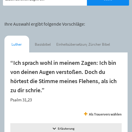
Ihre Auswahl ergibt folgende Vorschläge:
Luther
Basisbibel
Einheitsübersetzung
Zürcher Bibel
“Ich sprach wohl in meinem Zagen: Ich bin
von deinen Augen verstoßen. Doch du
hörtest die Stimme meines Flehens, als ich
zu dir schrie.”
Psalm 31,23
Als Trauervers wählen
Erläuterung