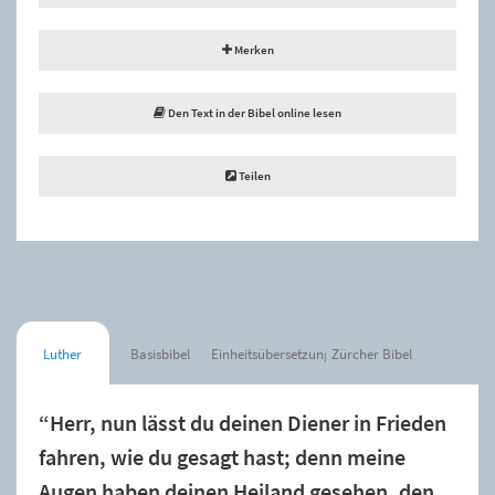
Merken
Den Text in der Bibel online lesen
Teilen
Luther
Basisbibel
Einheitsübersetzung
Zürcher Bibel
“Herr, nun lässt du deinen Diener in Frieden
fahren, wie du gesagt hast; denn meine
Augen haben deinen Heiland gesehen, den