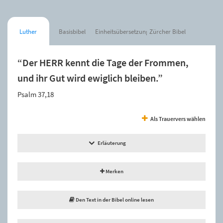
Luther
Basisbibel
Einheitsübersetzung
Zürcher Bibel
“Der HERR kennt die Tage der Frommen,
und ihr Gut wird ewiglich bleiben.”
Psalm 37,18
Als Trauervers wählen
Erläuterung
Merken
Den Text in der Bibel online lesen