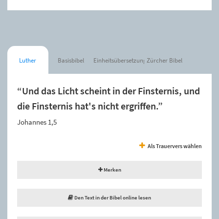
Luther
Basisbibel
Einheitsübersetzung
Zürcher Bibel
“Und das Licht scheint in der Finsternis, und
die Finsternis hat's nicht ergriffen.”
Johannes 1,5
Als Trauervers wählen
Merken
Den Text in der Bibel online lesen