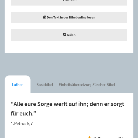
Den Text in der Bibel online lesen
Teilen
Luther
Basisbibel
Einheitsübersetzung
Zürcher Bibel
“Alle eure Sorge werft auf ihn; denn er sorgt
für euch.”
1.Petrus 5,7