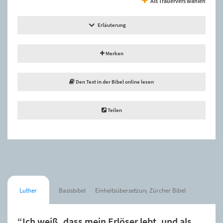
Als Trauervers wählen
Erläuterung
Merken
Den Text in der Bibel online lesen
Teilen
Luther
Basisbibel
Einheitsübersetzung
Zürcher Bibel
“Ich weiß, dass mein Erlöser lebt, und als