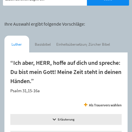
Ihre Auswahl ergibt folgende Vorschläge:
Luther
Basisbibel
Einheitsübersetzung
Zürcher Bibel
“Ich aber, HERR, hoffe auf dich und spreche:
Du bist mein Gott! Meine Zeit steht in deinen
Händen.”
Psalm 31,15-16a
Als Trauervers wählen
Erläuterung