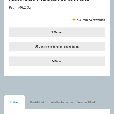
Psalm 46,2-3a
Als Trauervers wählen
Merken
Den Text in der Bibel online lesen
Teilen
Luther
Basisbibel
Einheitsübersetzung
Zürcher Bibel