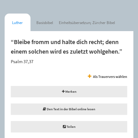
Luther
Basisbibel
Einheitsübersetzung
Zürcher Bibel
“Bleibe fromm und halte dich recht; denn
einem solchen wird es zuletzt wohlgehen.”
Psalm 37,37
Als Trauervers wählen
Merken
Den Text in der Bibel online lesen
Teilen