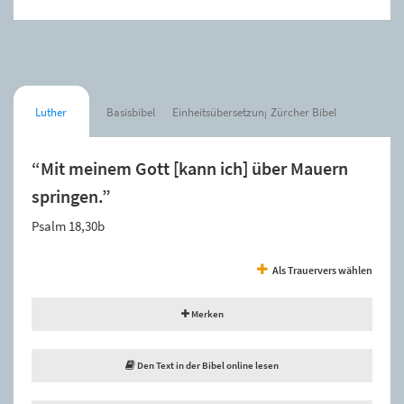
Luther
Basisbibel
Einheitsübersetzung
Zürcher Bibel
“Mit meinem Gott [kann ich] über Mauern
springen.”
Psalm 18,30b
Als Trauervers wählen
Merken
Den Text in der Bibel online lesen