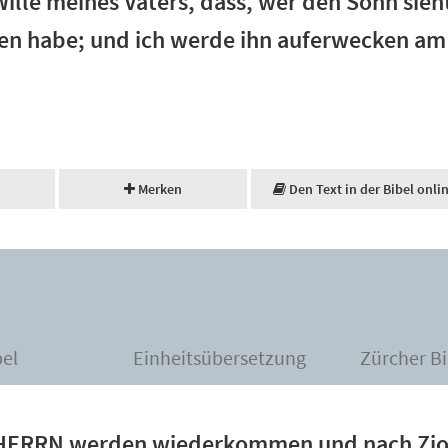
Wille meines Vaters, dass, wer den Sohn sieh
ben habe; und ich werde ihn auferwecken am
Merken
Den Text in der Bibel onli
bel
Einheitsübersetzung
Zürcher Bi
s HERRN werden wiederkommen und nach Zi