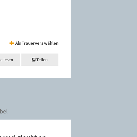
”
Als Trauervers wählen
ne lesen
Teilen
bel