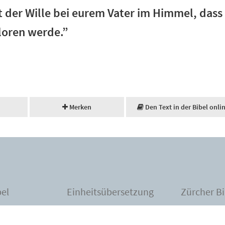
ht der Wille bei eurem Vater im Himmel, dass
loren werde.”
Merken
Den Text in der Bibel onli
bel
Einheitsübersetzung
Zürcher Bi