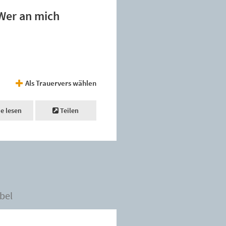
 Wer an mich
Als Trauervers wählen
ne lesen
Teilen
bel