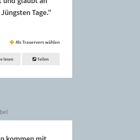
t und glaubt an
 Jüngsten Tage.”
Als Trauervers wählen
ne lesen
Teilen
bel
on kommen mit