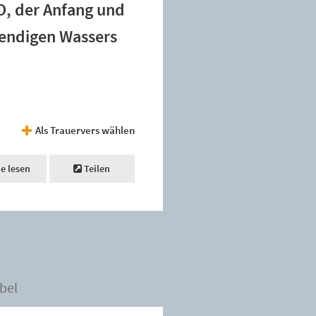
 O, der Anfang und
bendigen Wassers
Als Trauervers wählen
ne lesen
Teilen
bel