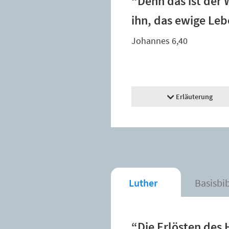
“Denn das ist der 
ihn, das ewige Le
Johannes 6,40
Erläuterung
Luther
Basisbi
“Die Erlösten de