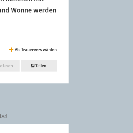
e und Wonne werden
Als Trauervers wählen
ne lesen
Teilen
bel