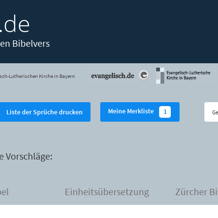
.de
en Bibelvers
sch-Lutherischen Kirche in Bayern
Meine Merkliste
1
Liste der Sprüche drucken
e Vorschläge:
bel
Einheitsübersetzung
Zürcher Bi