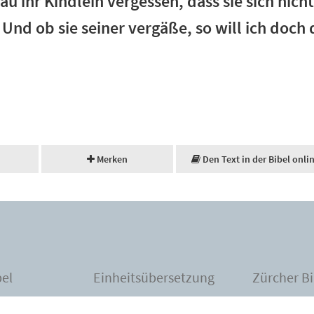
au ihr Kindlein vergessen, dass sie sich nic
 Und ob sie seiner vergäße, so will ich doch 
Merken
Den Text in der Bibel onli
bel
Einheitsübersetzung
Zürcher Bi