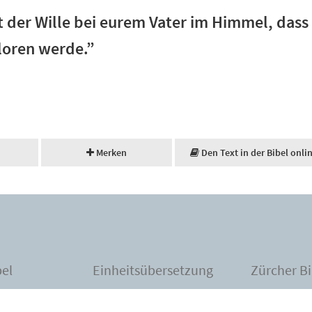
ht der Wille bei eurem Vater im Himmel, dass
loren werde.”
Merken
Den Text in der Bibel onli
bel
Einheitsübersetzung
Zürcher Bi