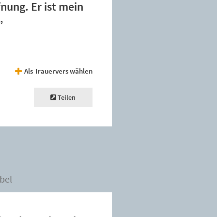
fnung. Er ist mein
”
Als Trauervers wählen
Teilen
bel