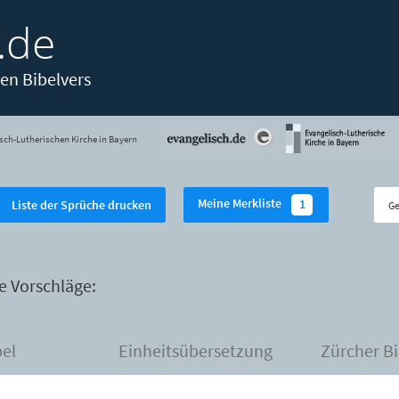
.de
en Bibelvers
sch-Lutherischen Kirche in Bayern
Meine Merkliste
1
Liste der Sprüche drucken
e Vorschläge:
bel
Einheitsübersetzung
Zürcher Bi