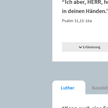
“Ich aber, HERR, h
in deinen Händen.
Psalm 31,15-16a
Erläuterung
Luther
Basisbi