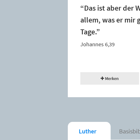
“Das ist aber der W
allem, was er mir
Tage.”
Johannes 6,39
Merken
Luther
Basisbi