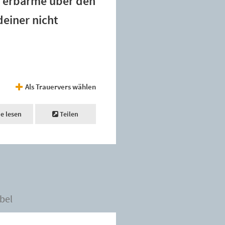
ht erbarme über den
deiner nicht
Als Trauervers wählen
ne lesen
Teilen
bel