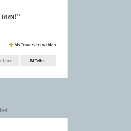
HERRN!”
Als Trauervers wählen
ne lesen
Teilen
bel