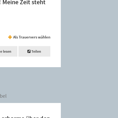
! Meine Zeit steht
Als Trauervers wählen
ne lesen
Teilen
bel