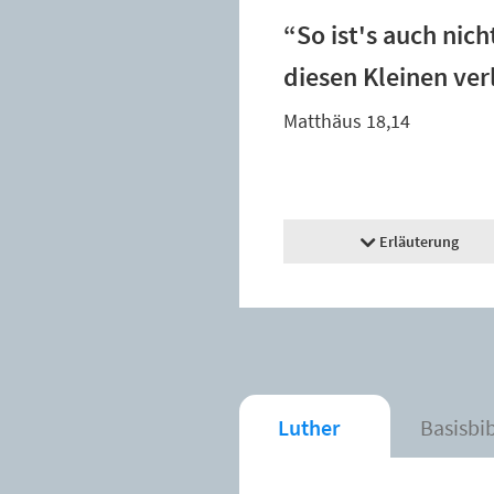
“So ist's auch nic
diesen Kleinen ver
Matthäus 18,14
Erläuterung
Luther
Basisbi