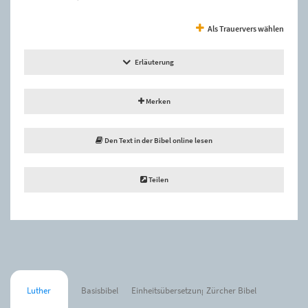
Als Trauervers wählen
Erläuterung
Merken
Den Text in der Bibel online lesen
Teilen
Luther
Basisbibel
Einheitsübersetzung
Zürcher Bibel