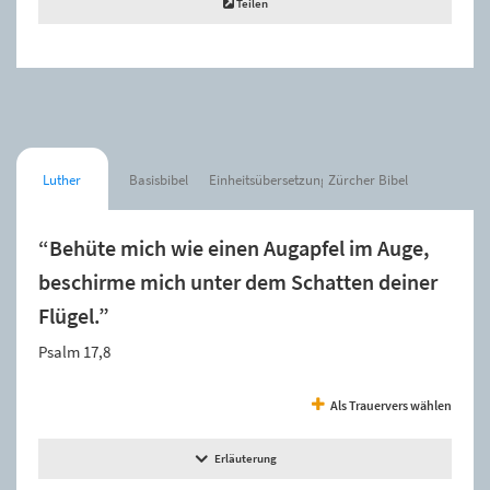
Teilen
Luther
Basisbibel
Einheitsübersetzung
Zürcher Bibel
“Behüte mich wie einen Augapfel im Auge,
beschirme mich unter dem Schatten deiner
Flügel.”
Psalm 17,8
Als Trauervers wählen
Erläuterung