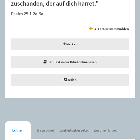
zuschanden, der auf dich harret.”
Psalm 25,1.2a.3a
Als Trauervers wählen
Merken
Den Text in der Bibel online lesen
Teilen
Luther
Basisbibel
Einheitsübersetzung
Zürcher Bibel