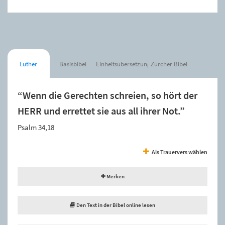
Luther
Basisbibel
Einheitsübersetzung
Zürcher Bibel
“Wenn die Gerechten schreien, so hört der
HERR und errettet sie aus all ihrer Not.”
Psalm 34,18
Als Trauervers wählen
Merken
Den Text in der Bibel online lesen