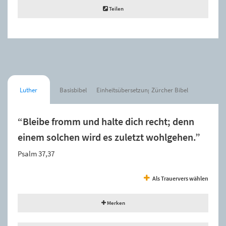
Teilen
Luther
Basisbibel
Einheitsübersetzung
Zürcher Bibel
“Bleibe fromm und halte dich recht; denn
einem solchen wird es zuletzt wohlgehen.”
Psalm 37,37
Als Trauervers wählen
Merken