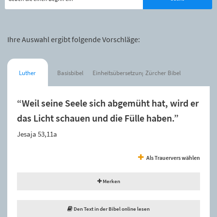
Ihre Auswahl ergibt folgende Vorschläge:
Luther
Basisbibel
Einheitsübersetzung
Zürcher Bibel
“Weil seine Seele sich abgemüht hat, wird er
das Licht schauen und die Fülle haben.”
Jesaja 53,11a
Als Trauervers wählen
Merken
Den Text in der Bibel online lesen