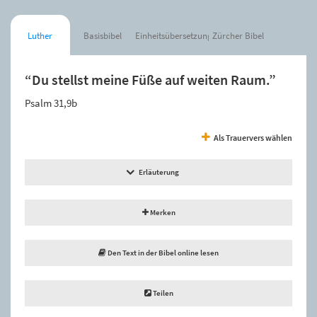
Luther
Basisbibel
Einheitsübersetzung
Zürcher Bibel
“Du stellst meine Füße auf weiten Raum.”
Psalm 31,9b
Als Trauervers wählen
Erläuterung
Merken
Den Text in der Bibel online lesen
Teilen